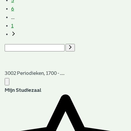
5
6
...
1
3002 Periodieken, 1700 - ....
Mijn Studiezaal