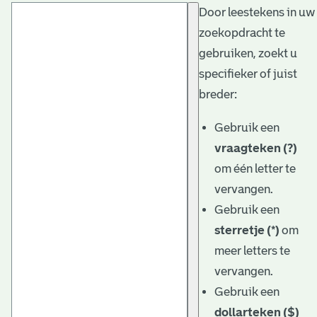
Door leestekens in uw
t
zoekopdracht te
a
gebruiken, zoekt u
r
specifieker of juist
i
breder:
ë
Gebruik een
l
vraagteken (?)
om één letter te
e
vervangen.
a
Gebruik een
r
sterretje (*)
om
c
meer letters te
h
vervangen.
Gebruik een
i
dollarteken ($)