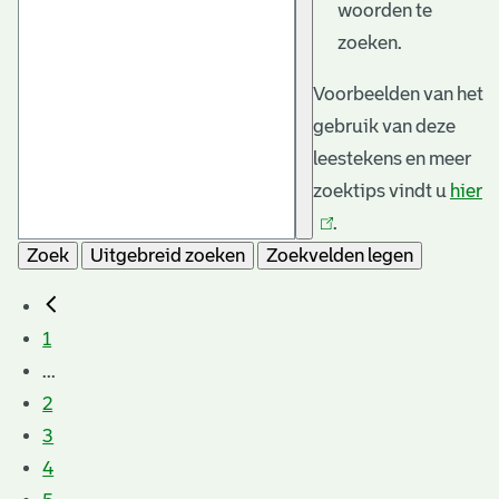
woorden te
zoeken.
Voorbeelden van het
gebruik van deze
leestekens en meer
zoektips vindt u
hier
(l
.
is
Zoek
Uitgebreid zoeken
Zoekvelden legen
e
1
...
2
3
4