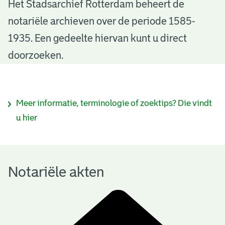
N
Het Stadsarchief Rotterdam beheert de
notariële archieven over de periode 1585-
o
1935. Een gedeelte hiervan kunt u direct
t
doorzoeken.
a
r
I
Meer informatie, terminologie of zoektips? Die vindt
i
n
u hier
ë
f
l
o
e
Notariële akten
r
a
m
k
a