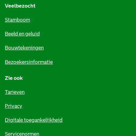
e
Veelbezocht
m
Stamboom
e
Beeld en geluid
n
e
Bouwtekeningen
i
Bezoekersinformatie
n
Zie ook
f
o
Tarieven
r
Privacy
m
Digitale toegankelijkheid
a
t
Servicenormen