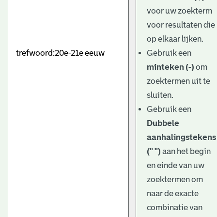
e
voor uw zoekterm
v
voor resultaten die
e
op elkaar lijken.
Gebruik een
n
minteken (-)
om
zoektermen uit te
sluiten.
Gebruik een
Dubbele
aanhalingstekens
(" ")
aan het begin
en einde van uw
zoektermen om
naar de exacte
combinatie van