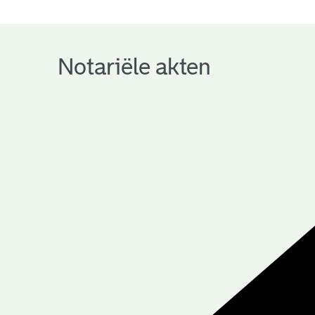
notariële
archieven
Notariële akten