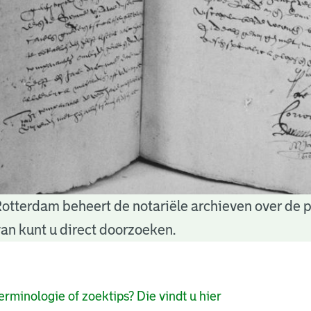
Rotterdam beheert de notariële archieven over de 
an kunt u direct doorzoeken.
pagina's
erminologie of zoektips? Die vindt u hier