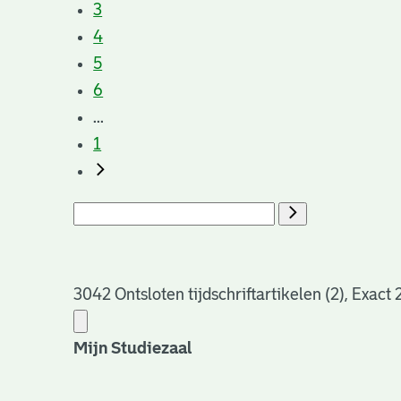
3
4
5
6
...
1
3042 Ontsloten tijdschriftartikelen (2), Exact
Mijn Studiezaal