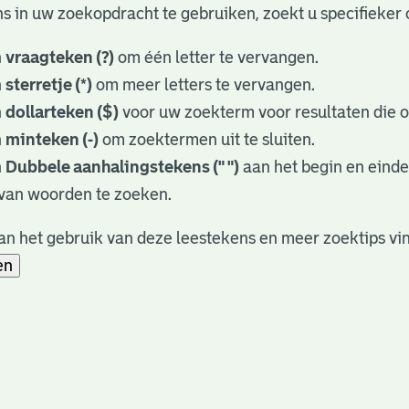
s in uw zoekopdracht te gebruiken, zoekt u specifieker o
n
vraagteken (?)
om één letter te vervangen.
n
sterretje (*)
om meer letters te vervangen.
n
dollarteken ($)
voor uw zoekterm voor resultaten die op
n
minteken (-)
om zoektermen uit te sluiten.
n
Dubbele aanhalingstekens (" ")
aan het begin en eind
van woorden te zoeken.
n het gebruik van deze leestekens en meer zoektips vi
en