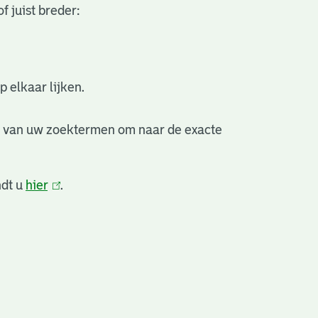
f juist breder:
 elkaar lijken.
e van uw zoektermen om naar de exacte
ndt u
hier
(link
.
is
extern)