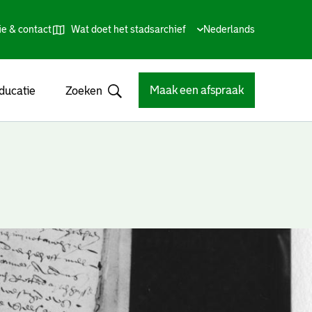
ie & contact
Wat doet het stadsarchief
Huidige
Nederlands
,
Talen
taal:
Kies
andere
taal
Maak een afspraak
ducatie
Zoeken
Open