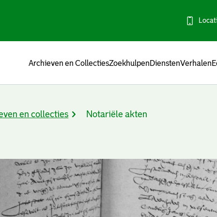
Locat
Menu
Archieven en Collecties
Zoekhulpen
Diensten
Verhalen
E
even en collecties
Notariële akten