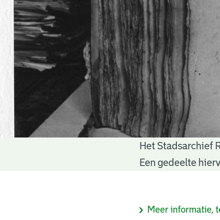
Het Stadsarchief 
Notariële
Een gedeelte hierv
akten
Informatie
Meer informatie, t