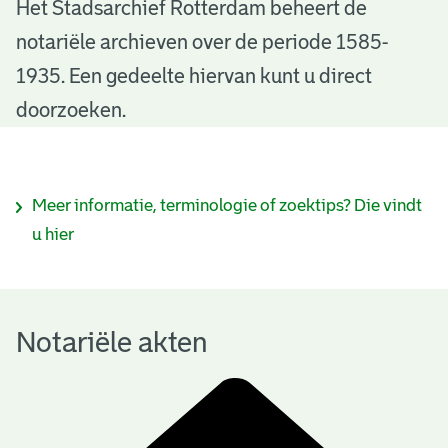
N
Het Stadsarchief Rotterdam beheert de
notariële archieven over de periode 1585-
o
1935. Een gedeelte hiervan kunt u direct
t
doorzoeken.
a
r
I
Meer informatie, terminologie of zoektips? Die vindt
i
n
u hier
ë
f
l
o
e
Notariële akten
r
a
m
k
a