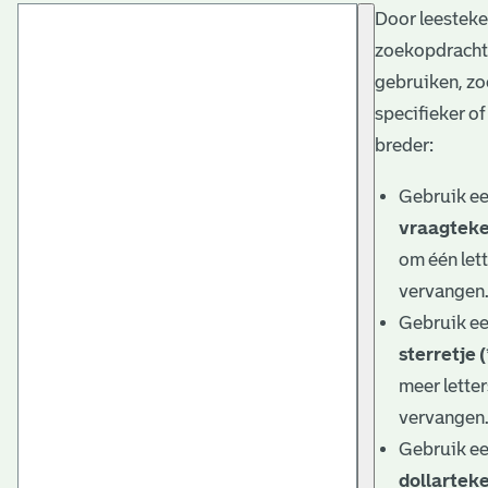
Door leesteke
t
zoekopdracht
a
gebruiken, zo
r
specifieker of
i
breder:
ë
Gebruik e
l
vraagteke
om één lett
e
vervangen
a
Gebruik e
r
sterretje (
c
meer letter
h
vervangen
Gebruik e
i
dollarteke