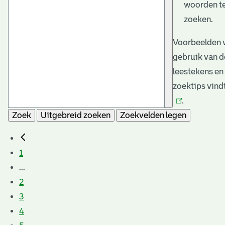
woorden t
zoeken.
Voorbeelden 
gebruik van d
leestekens en
zoektips vind
.
Zoek
Uitgebreid zoeken
Zoekvelden legen
1
...
2
3
4