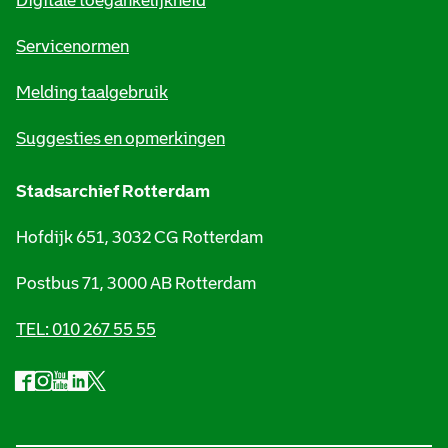
Digitale toegankelijkheid
a
t
Servicenormen
i
Melding taalgebruik
e
Suggesties en opmerkingen
Stadsarchief Rotterdam
Hofdijk 651, 3032 CG Rotterdam
Postbus 71, 3000 AB Rotterdam
TEL: 010 267 55 55
F
I
Y
L
X
S
a
n
o
i
S
o
c
s
u
n
t
e
t
t
k
a
c
b
a
u
e
d