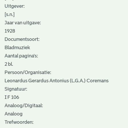
Uitgever:
[s.n.]
Jaar van uitgave:
1928
Documentsoort:
Bladmuziek
Aantal pagina's:
2 bl.
Persoon/Organisatie:
Leonardus Gerardus Antonius (L.G.A.) Coremans
Signatuur:
I F 106
Analoog/Digitaal:
Analoog
Trefwoorden: