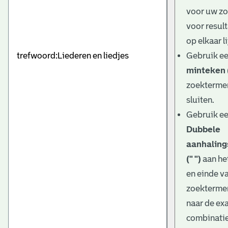
e
voor uw z
v
voor result
e
op elkaar l
Gebruik e
n
minteken (
zoektermen
sluiten.
Gebruik e
Dubbele
aanhaling
(" ")
aan he
en einde v
zoekterme
naar de ex
combinati