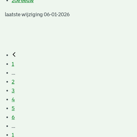
20e eeuw
laatste wijziging 06-01-2026
1
...
2
3
4
5
6
...
1