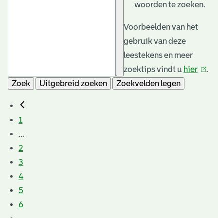
woorden te zoeken.
Voorbeelden van het
gebruik van deze
leestekens en meer
zoektips vindt u
hier
(link
.
Zoek
Uitgebreid zoeken
Zoekvelden legen
is
exter
1
...
2
3
4
5
6