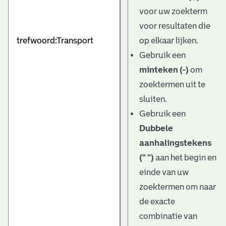
e
voor uw zoekterm
v
voor resultaten die
e
op elkaar lijken.
Gebruik een
n
minteken (-)
om
zoektermen uit te
sluiten.
Gebruik een
Dubbele
aanhalingstekens
(" ")
aan het begin en
einde van uw
zoektermen om naar
de exacte
combinatie van