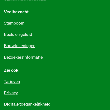
g
e
Veelbezocht
m
Stamboom
e
Beeld en geluid
n
e
Bouwtekeningen
i
Bezoekersinformatie
n
Zie ook
f
o
Tarieven
r
Privacy
m
Digitale toegankelijkheid
a