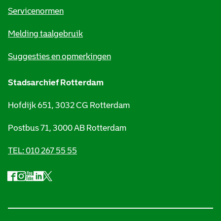
t
Servicenormen
i
Melding taalgebruik
e
Suggesties en opmerkingen
Stadsarchief Rotterdam
Hofdijk 651, 3032 CG Rotterdam
Postbus 71, 3000 AB Rotterdam
TEL: 010 267 55 55
F
I
Y
L
X
S
a
n
o
i
S
o
c
s
u
n
t
e
t
t
k
a
c
b
a
u
e
d
i
o
g
b
d
s