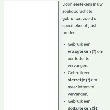
Door leestekens in uw
t
zoekopdracht te
a
gebruiken, zoekt u
r
specifieker of juist
i
breder:
ë
Gebruik een
l
vraagteken (?)
om
één letter te
e
vervangen.
a
Gebruik een
r
sterretje (*)
om
c
meer letters te
h
vervangen.
Gebruik een
i
dollarteken ($)