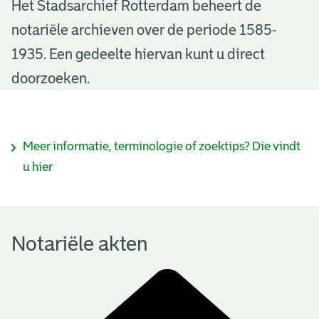
N
Het Stadsarchief Rotterdam beheert de
notariële archieven over de periode 1585-
o
1935. Een gedeelte hiervan kunt u direct
t
doorzoeken.
a
r
I
Meer informatie, terminologie of zoektips? Die vindt
i
n
u hier
ë
f
l
o
e
Notariële akten
r
a
m
k
a