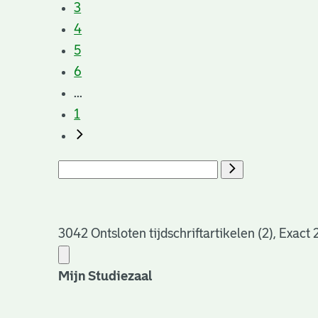
3
4
5
6
...
1
3042 Ontsloten tijdschriftartikelen (2), Exact
Mijn Studiezaal