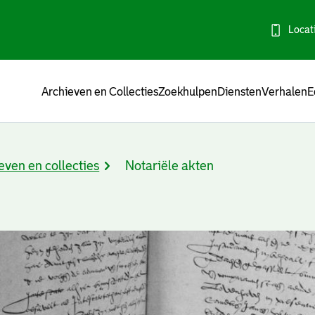
Locat
Menu
Archieven en Collecties
Zoekhulpen
Diensten
Verhalen
E
even en collecties
Notariële akten