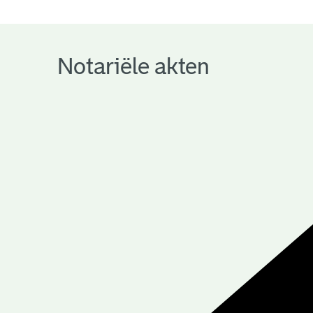
notariële
archieven
Notariële akten