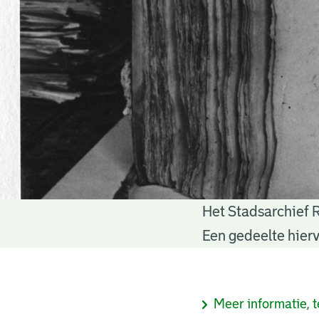
Het Stadsarchief 
Notariële
Een gedeelte hierv
akten
Informatie
Meer informatie, t