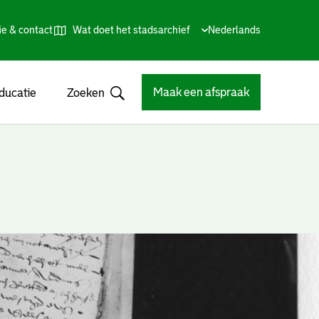
ie & contact
Wat doet het stadsarchief
Huidige
Nederlands
,
Talen
taal:
Kies
andere
taal
Maak een afspraak
ducatie
Zoeken
Open