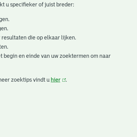
 u specifieker of juist breder:
gen.
gen.
esultaten die op elkaar lijken.
ten.
t begin en einde van uw zoektermen om naar
eer zoektips vindt u
hier
(link
.
is
extern)