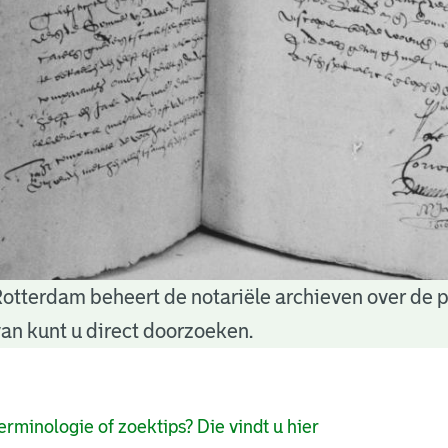
Rotterdam beheert de notariële archieven over de 
an kunt u direct doorzoeken.
pagina's
erminologie of zoektips? Die vindt u hier