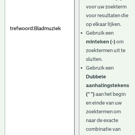
e
voor uw zoekterm
v
voor resultaten die
e
op elkaar lijken.
Gebruik een
n
minteken (-)
om
zoektermen uit te
sluiten.
Gebruik een
Dubbele
aanhalingstekens
(" ")
aan het begin
en einde van uw
zoektermen om
naar de exacte
combinatie van