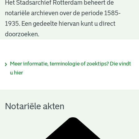
N
Het Stadsarchief Rotterdam beheert de
notariële archieven over de periode 1585-
o
1935. Een gedeelte hiervan kunt u direct
t
doorzoeken.
a
r
I
Meer informatie, terminologie of zoektips? Die vindt
i
n
u hier
ë
f
l
o
e
Notariële akten
r
a
m
k
a