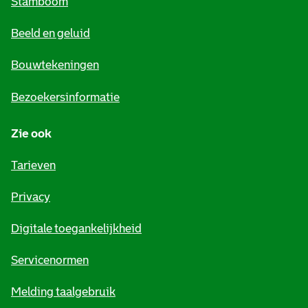
Stamboom
e
Beeld en geluid
n
e
Bouwtekeningen
i
Bezoekersinformatie
n
Zie ook
f
o
Tarieven
r
Privacy
m
Digitale toegankelijkheid
a
t
Servicenormen
i
Melding taalgebruik