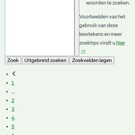
woorden te zoeken.
Voorbeelden van het
gebruik van deze
leestekens en meer
zoektips vindt u
hier
(link
.
is
Zoek
Uitgebreid zoeken
Zoekvelden legen
exte
1
...
2
3
4
5