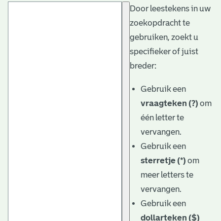
Door leestekens in uw
t
zoekopdracht te
a
gebruiken, zoekt u
r
specifieker of juist
i
breder:
ë
Gebruik een
l
vraagteken (?)
om
één letter te
e
vervangen.
a
Gebruik een
r
sterretje (*)
om
c
meer letters te
h
vervangen.
Gebruik een
i
dollarteken ($)