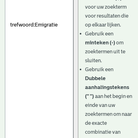
e
voor uw zoekterm
v
voor resultaten die
e
op elkaar lijken.
Gebruik een
n
minteken (-)
om
zoektermen uit te
sluiten.
Gebruik een
Dubbele
aanhalingstekens
(" ")
aan het begin en
einde van uw
zoektermen om naar
de exacte
combinatie van