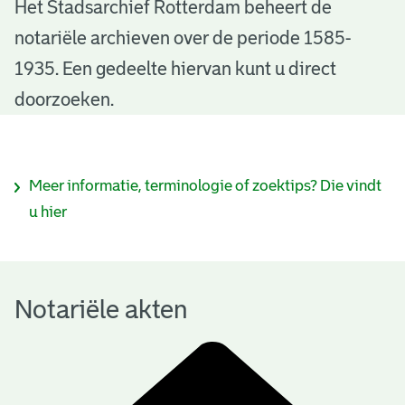
N
Het Stadsarchief Rotterdam beheert de
notariële archieven over de periode 1585-
o
1935. Een gedeelte hiervan kunt u direct
t
doorzoeken.
a
r
I
Meer informatie, terminologie of zoektips? Die vindt
i
n
u hier
ë
f
l
o
e
Notariële akten
r
a
m
k
a