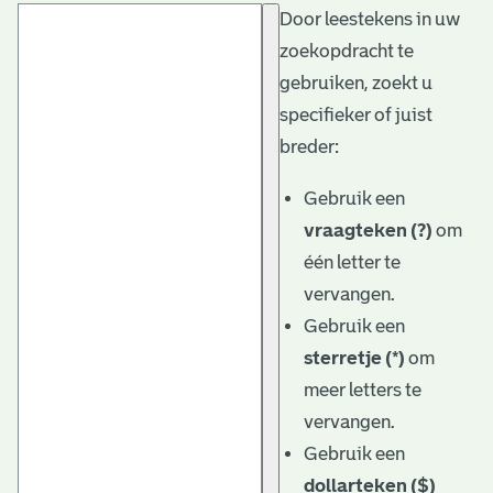
Door leestekens in uw
t
zoekopdracht te
a
gebruiken, zoekt u
r
specifieker of juist
i
breder:
ë
Gebruik een
l
vraagteken (?)
om
één letter te
e
vervangen.
a
Gebruik een
r
sterretje (*)
om
c
meer letters te
h
vervangen.
Gebruik een
i
dollarteken ($)