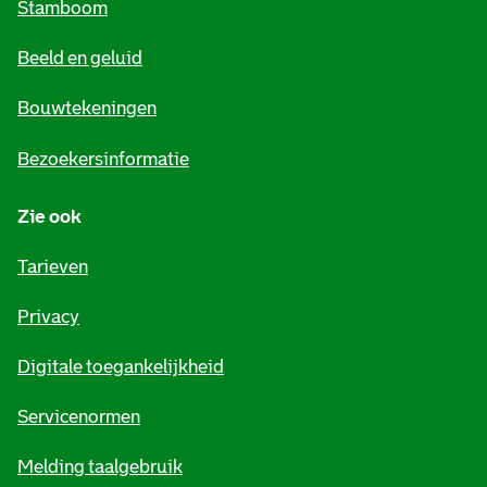
Stamboom
e
Beeld en geluid
n
e
Bouwtekeningen
i
Bezoekersinformatie
n
Zie ook
f
o
Tarieven
r
Privacy
m
Digitale toegankelijkheid
a
t
Servicenormen
i
Melding taalgebruik