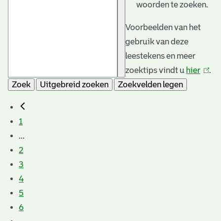
woorden te zoeken.
Voorbeelden van het
gebruik van deze
leestekens en meer
zoektips vindt u
hier
(link
.
Zoek
Uitgebreid zoeken
Zoekvelden legen
is
exter
1
...
2
3
4
5
6