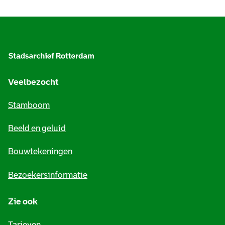
A
l
g
e
Veelbezocht
m
Stamboom
e
Beeld en geluid
n
e
Bouwtekeningen
i
Bezoekersinformatie
n
Zie ook
f
o
Tarieven