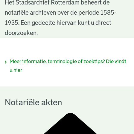
N
Het Stadsarchief Rotterdam beheert de
notariële archieven over de periode 1585-
o
1935. Een gedeelte hiervan kunt u direct
t
doorzoeken.
a
r
I
Meer informatie, terminologie of zoektips? Die vindt
i
n
u hier
ë
f
l
o
e
Notariële akten
r
a
m
k
a