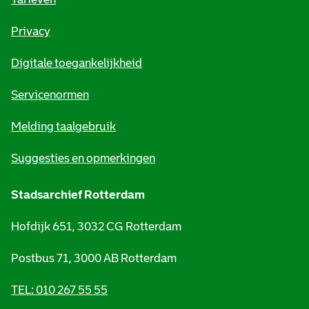
r
Privacy
m
Digitale toegankelijkheid
a
t
Servicenormen
i
Melding taalgebruik
e
Suggesties en opmerkingen
Stadsarchief Rotterdam
Hofdijk 651, 3032 CG Rotterdam
Postbus 71, 3000 AB Rotterdam
TEL: 010 267 55 55