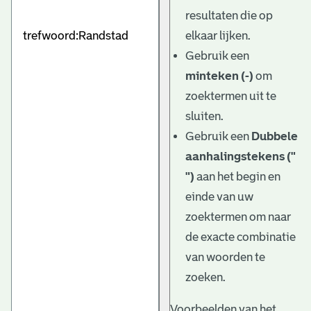
e
resultaten die op
v
elkaar lijken.
e
Gebruik een
minteken (-)
om
n
zoektermen uit te
sluiten.
Gebruik een
Dubbele
aanhalingstekens ("
")
aan het begin en
einde van uw
zoektermen om naar
de exacte combinatie
van woorden te
zoeken.
Voorbeelden van het