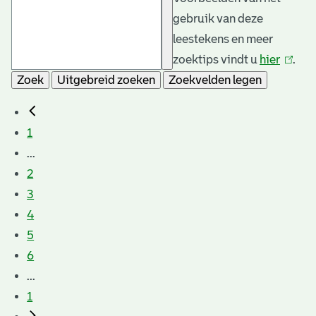
gebruik van deze
leestekens en meer
zoektips vindt u
hier
(link
.
Zoek
Uitgebreid zoeken
Zoekvelden legen
is
extern
1
...
2
3
4
5
6
...
1