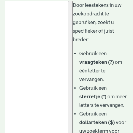
Door leestekens in uw
t
zoekopdracht te
a
gebruiken, zoekt u
r
specifieker of juist
i
breder:
ë
Gebruik een
l
vraagteken (?)
om
één letter te
e
vervangen.
a
Gebruik een
r
sterretje (*)
om meer
c
letters te vervangen.
h
Gebruik een
dollarteken ($)
voor
i
uw zoekterm voor