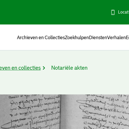
Locat
Menu
Archieven en Collecties
Zoekhulpen
Diensten
Verhalen
E
even en collecties
Notariële akten