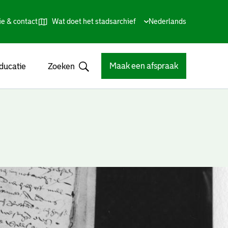
ie & contact
Wat doet het stadsarchief
Huidige
Nederlands
,
Talen
taal:
Kies
andere
taal
Maak een afspraak
ducatie
Zoeken
Open