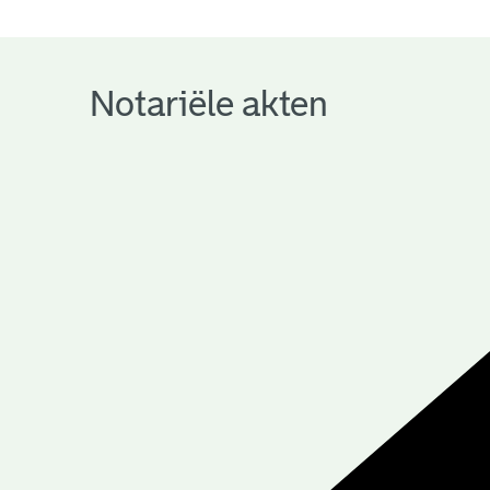
notariële
archieven
Notariële akten