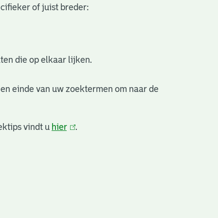
fieker of juist breder:
en die op elkaar lijken.
 en einde van uw zoektermen om naar de
ktips vindt u
hier
(link
.
is
extern)