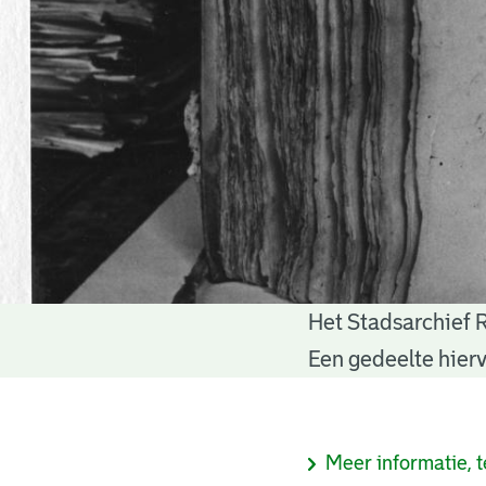
Het Stadsarchief 
Notariële
Een gedeelte hierv
akten
Informatie
Meer informatie, t