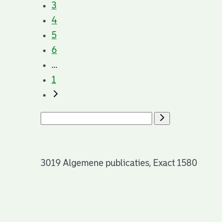
3
4
5
6
...
1
3019 Algemene publicaties, Exact 1580