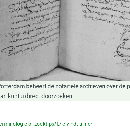
Rotterdam beheert de notariële archieven over de 
an kunt u direct doorzoeken.
pagina's
erminologie of zoektips? Die vindt u hier