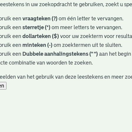
eestekens in uw zoekopdracht te gebruiken, zoekt u speci
bruik een
vraagteken (?)
om één letter te vervangen.
bruik een
sterretje (*)
om meer letters te vervangen.
bruik een
dollarteken ($)
voor uw zoekterm voor resultat
bruik een
minteken (-)
om zoektermen uit te sluiten.
bruik een
Dubbele aanhalingstekens (" ")
aan het begin
cte combinatie van woorden te zoeken.
eelden van het gebruik van deze leestekens en meer zoe
en