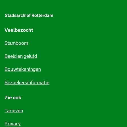
l
g
e
Veelbezocht
m
Stamboom
e
Beeld en geluid
n
e
Bouwtekeningen
i
Bezoekersinformatie
n
Zie ook
f
o
Tarieven
r
Privacy