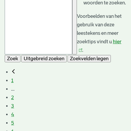
woorden te zoeken.
Voorbeelden van het
gebruik van deze
leestekens en meer
zoektips vindt u
hier
(link
.
is
Zoek
Uitgebreid zoeken
Zoekvelden legen
exte
1
...
2
3
4
5