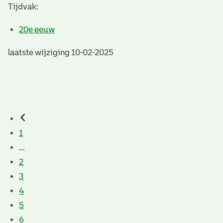
Tijdvak:
20e eeuw
laatste wijziging 10-02-2025
1
...
2
3
4
5
6