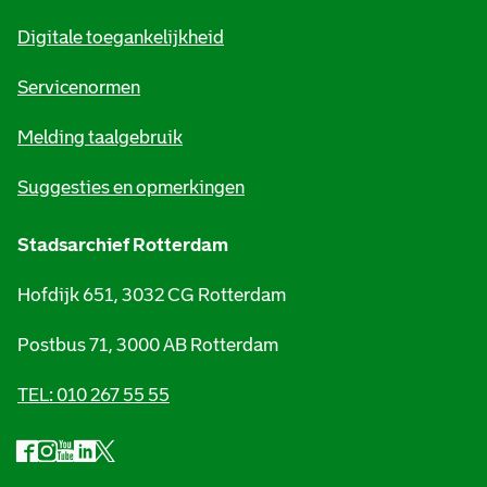
m
Digitale toegankelijkheid
a
t
Servicenormen
i
Melding taalgebruik
e
Suggesties en opmerkingen
Stadsarchief Rotterdam
Hofdijk 651, 3032 CG Rotterdam
Postbus 71, 3000 AB Rotterdam
TEL: 010 267 55 55
F
I
Y
L
X
S
a
n
o
i
S
o
c
s
u
n
t