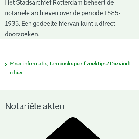
N
Het Stadsarchief Rotterdam beheert de
notariële archieven over de periode 1585-
o
1935. Een gedeelte hiervan kunt u direct
t
doorzoeken.
a
r
I
Meer informatie, terminologie of zoektips? Die vindt
i
n
u hier
ë
f
l
o
e
Notariële akten
r
a
m
k
a