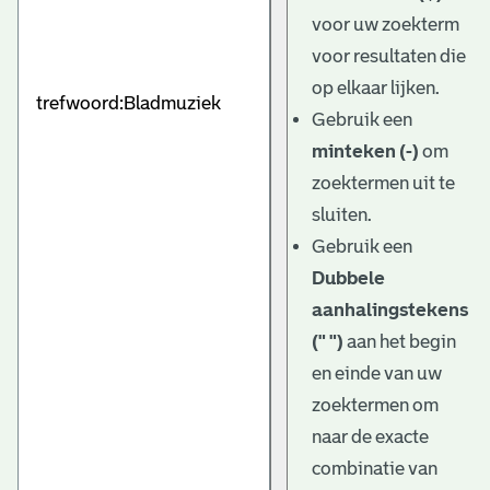
e
voor uw zoekterm
v
voor resultaten die
e
op elkaar lijken.
Gebruik een
n
minteken (-)
om
zoektermen uit te
sluiten.
Gebruik een
Dubbele
aanhalingstekens
(" ")
aan het begin
en einde van uw
zoektermen om
naar de exacte
combinatie van