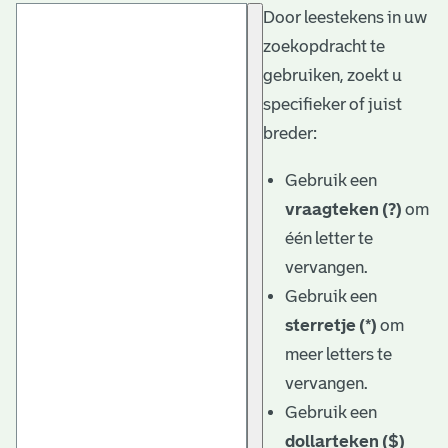
Door leestekens in uw
t
zoekopdracht te
a
gebruiken, zoekt u
r
specifieker of juist
i
breder:
ë
Gebruik een
l
vraagteken (?)
om
één letter te
e
vervangen.
a
Gebruik een
r
sterretje (*)
om
c
meer letters te
h
vervangen.
Gebruik een
i
dollarteken ($)