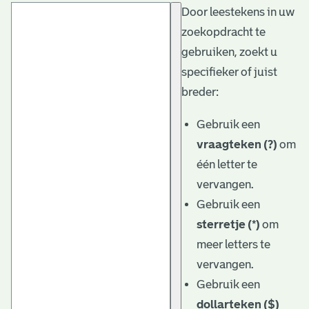
Door leestekens in uw
t
zoekopdracht te
a
gebruiken, zoekt u
r
specifieker of juist
i
breder:
ë
Gebruik een
l
vraagteken (?)
om
één letter te
e
vervangen.
a
Gebruik een
r
sterretje (*)
om
c
meer letters te
h
vervangen.
Gebruik een
i
dollarteken ($)