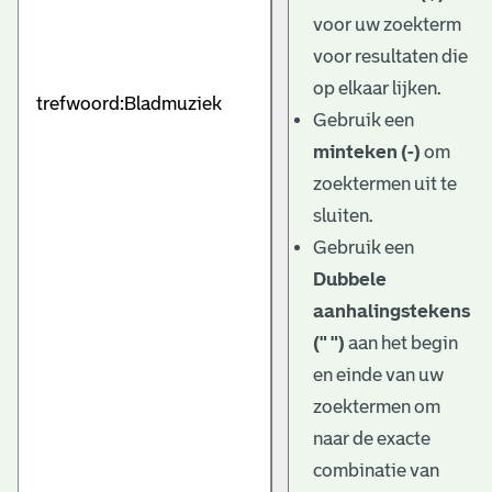
e
voor uw zoekterm
v
voor resultaten die
e
op elkaar lijken.
Gebruik een
n
minteken (-)
om
zoektermen uit te
sluiten.
Gebruik een
Dubbele
aanhalingstekens
(" ")
aan het begin
en einde van uw
zoektermen om
naar de exacte
combinatie van