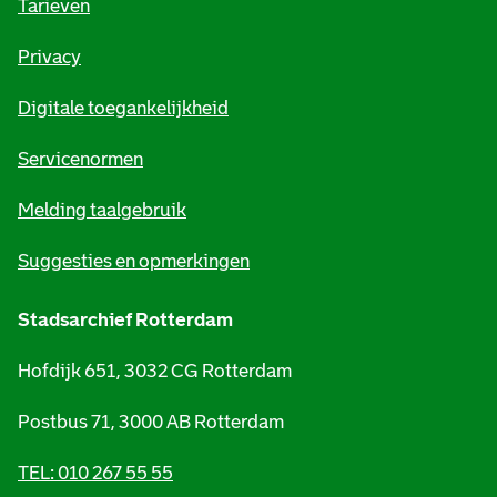
o
Tarieven
r
Privacy
m
Digitale toegankelijkheid
a
t
Servicenormen
i
Melding taalgebruik
e
Suggesties en opmerkingen
Stadsarchief Rotterdam
Hofdijk 651, 3032 CG Rotterdam
Postbus 71, 3000 AB Rotterdam
TEL: 010 267 55 55