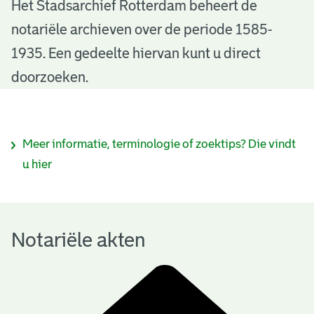
N
Het Stadsarchief Rotterdam beheert de
notariële archieven over de periode 1585-
o
1935. Een gedeelte hiervan kunt u direct
t
doorzoeken.
a
r
I
Meer informatie, terminologie of zoektips? Die vindt
i
n
u hier
ë
f
l
o
e
Notariële akten
r
a
m
k
a