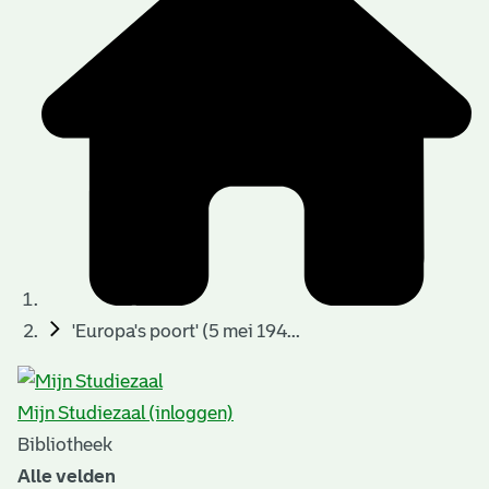
t
t
i
e
e
n
p
a
g
i
n
a
'Europa's poort' (5 mei 194...
'
s
Mijn Studiezaal (inloggen)
n
Bibliotheek
o
Alle velden