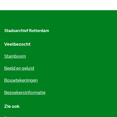
A
l
g
e
Veelbezocht
m
Stamboom
e
Beeld en geluid
n
e
Bouwtekeningen
i
Bezoekersinformatie
n
Zie ook
f