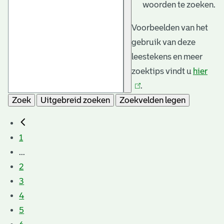
woorden te zoeken.
Voorbeelden van het
gebruik van deze
leestekens en meer
zoektips vindt u
hier
(link
.
is
Zoek
Uitgebreid zoeken
Zoekvelden legen
exte
1
...
2
3
4
5