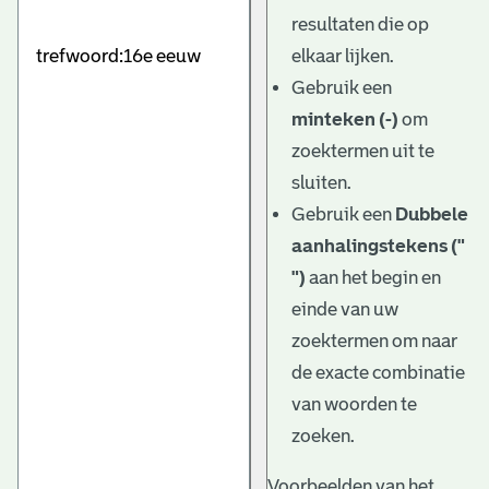
e
resultaten die op
v
elkaar lijken.
e
Gebruik een
minteken (-)
om
n
zoektermen uit te
sluiten.
Gebruik een
Dubbele
aanhalingstekens ("
")
aan het begin en
einde van uw
zoektermen om naar
de exacte combinatie
van woorden te
zoeken.
Voorbeelden van het