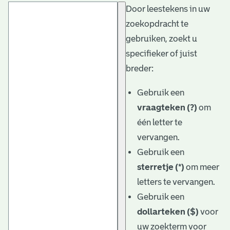
Door leestekens in uw
t
zoekopdracht te
a
gebruiken, zoekt u
r
specifieker of juist
i
breder:
ë
Gebruik een
l
vraagteken (?)
om
één letter te
e
vervangen.
a
Gebruik een
r
sterretje (*)
om meer
c
letters te vervangen.
h
Gebruik een
dollarteken ($)
voor
i
uw zoekterm voor