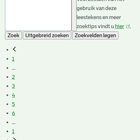
gebruik van deze
leestekens en meer
zoektips vindt u
hier
(link
.
Zoek
Uitgebreid zoeken
Zoekvelden legen
is
extern
1
...
2
3
4
5
6
...
1