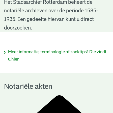
N
Het Stadsarchief Rotterdam beheert de
notariële archieven over de periode 1585-
o
1935. Een gedeelte hiervan kunt u direct
t
doorzoeken.
a
r
I
Meer informatie, terminologie of zoektips? Die vindt
i
n
u hier
ë
f
l
o
e
Notariële akten
r
a
m
k
a