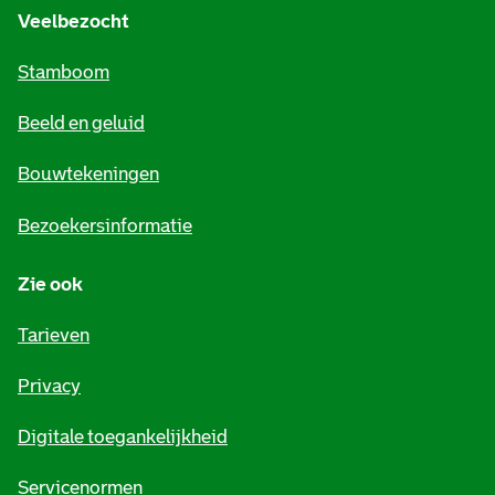
e
Veelbezocht
m
Stamboom
e
Beeld en geluid
n
e
Bouwtekeningen
i
Bezoekersinformatie
n
Zie ook
f
o
Tarieven
r
Privacy
m
Digitale toegankelijkheid
a
t
Servicenormen