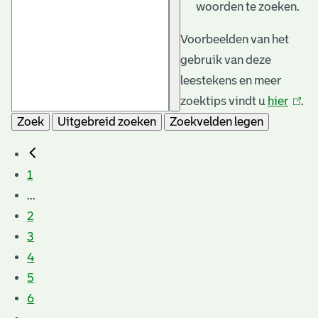
woorden te zoeken.
Voorbeelden van het
gebruik van deze
leestekens en meer
zoektips vindt u
hier
(link
.
Zoek
Uitgebreid zoeken
Zoekvelden legen
is
exter
1
...
2
3
4
5
6