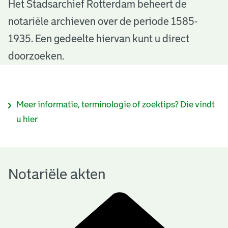
N
Het Stadsarchief Rotterdam beheert de
notariële archieven over de periode 1585-
o
1935. Een gedeelte hiervan kunt u direct
t
doorzoeken.
a
r
I
Meer informatie, terminologie of zoektips? Die vindt
i
n
u hier
ë
f
l
o
e
Notariële akten
r
a
m
k
a