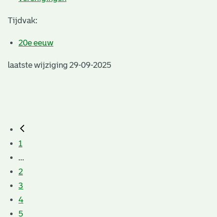
Tijdvak:
20e eeuw
laatste wijziging 29-09-2025
1
...
2
3
4
5