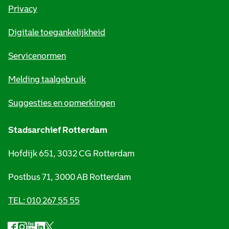
r
Privacy
m
Digitale toegankelijkheid
a
t
Servicenormen
i
Melding taalgebruik
e
Suggesties en opmerkingen
Stadsarchief Rotterdam
Hofdijk 651, 3032 CG Rotterdam
Postbus 71, 3000 AB Rotterdam
TEL: 010 267 55 55
F
I
Y
L
X
S