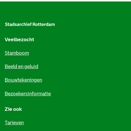
A
l
g
e
Veelbezocht
m
Stamboom
e
Beeld en geluid
n
e
Bouwtekeningen
i
Bezoekersinformatie
n
Zie ook
f
o
Tarieven