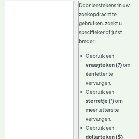
Door leestekens in uw
t
zoekopdracht te
a
gebruiken, zoekt u
r
specifieker of juist
i
breder:
ë
Gebruik een
l
vraagteken (?)
om
één letter te
e
vervangen.
a
Gebruik een
r
sterretje (*)
om
c
meer letters te
h
vervangen.
Gebruik een
i
dollarteken ($)