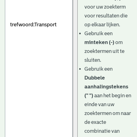
e
voor uw zoekterm
v
voor resultaten die
e
op elkaar lijken.
Gebruik een
n
minteken (-)
om
zoektermen uit te
sluiten.
Gebruik een
Dubbele
aanhalingstekens
(" ")
aan het begin en
einde van uw
zoektermen om naar
de exacte
combinatie van