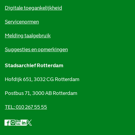
m
Digitale toegankelijkheid
a
t
Servicenormen
i
Melding taalgebruik
e
Suggesties en opmerkingen
Stadsarchief Rotterdam
Hofdijk 651, 3032 CG Rotterdam
Postbus 71, 3000 AB Rotterdam
TEL: 010 267 55 55
F
I
Y
L
X
S
a
n
o
i
S
o
c
s
u
n
t