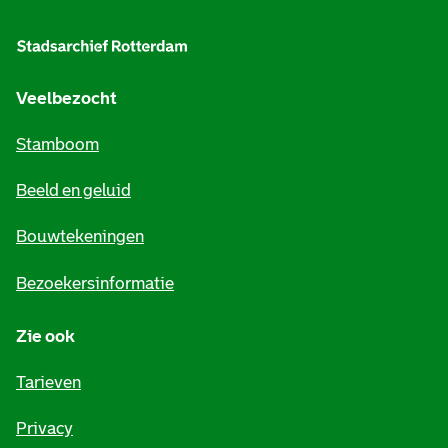
l
g
e
Veelbezocht
m
Stamboom
e
Beeld en geluid
n
e
Bouwtekeningen
i
Bezoekersinformatie
n
Zie ook
f
o
Tarieven
r
Privacy