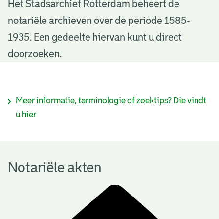
N
Het Stadsarchief Rotterdam beheert de
notariële archieven over de periode 1585-
o
1935. Een gedeelte hiervan kunt u direct
t
doorzoeken.
a
r
I
Meer informatie, terminologie of zoektips? Die vindt
i
n
u hier
ë
f
l
o
e
Notariële akten
r
a
m
k
a