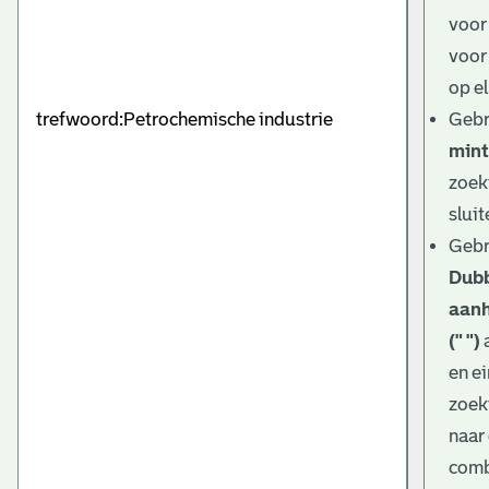
e
voor
v
voor
e
op el
Gebr
n
mint
zoek
sluit
Gebr
Dub
aanh
(" ")
en e
zoek
naar
comb