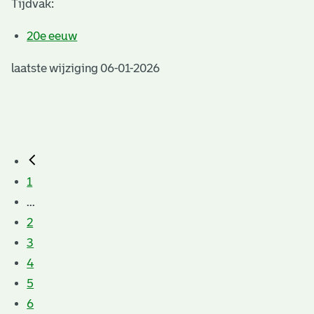
Tijdvak:
20e eeuw
laatste wijziging 06-01-2026
1
...
2
3
4
5
6