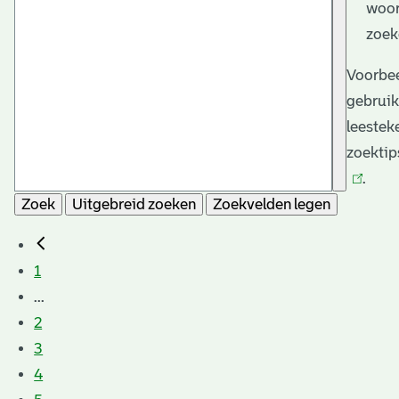
woor
zoek
Voorbee
gebruik
leestek
zoektip
.
Zoek
Uitgebreid zoeken
Zoekvelden legen
1
...
2
3
4