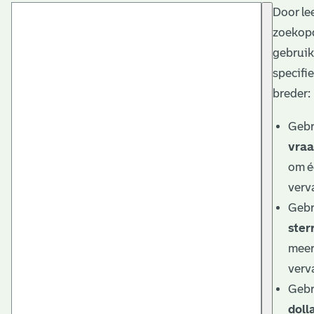
Door le
t
zoekopd
a
gebruik
r
specifie
i
breder:
ë
Gebr
l
vraa
om éé
e
verv
a
Gebr
r
sterr
c
meer 
h
verv
Gebr
i
doll