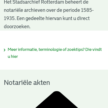
N
Het Stadsarchief Rotterdam beheert de
notariële archieven over de periode 1585-
o
1935. Een gedeelte hiervan kunt u direct
t
doorzoeken.
a
r
I
Meer informatie, terminologie of zoektips? Die vindt
i
n
u hier
ë
f
l
o
e
Notariële akten
r
a
m
k
a