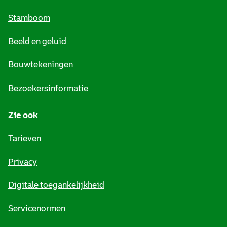
m
Stamboom
e
Beeld en geluid
n
e
Bouwtekeningen
i
Bezoekersinformatie
n
Zie ook
f
o
Tarieven
r
Privacy
m
Digitale toegankelijkheid
a
t
Servicenormen