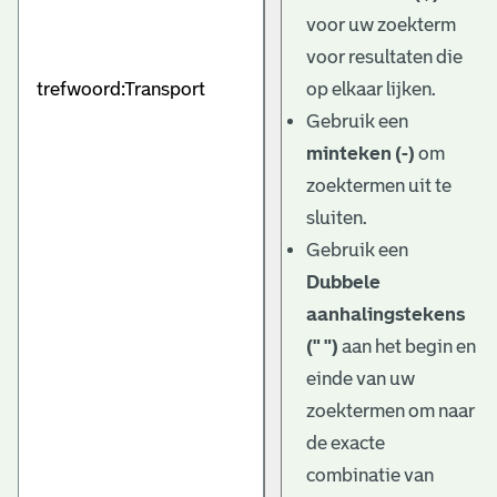
e
voor uw zoekterm
v
voor resultaten die
e
op elkaar lijken.
Gebruik een
n
minteken (-)
om
zoektermen uit te
sluiten.
Gebruik een
Dubbele
aanhalingstekens
(" ")
aan het begin en
einde van uw
zoektermen om naar
de exacte
combinatie van