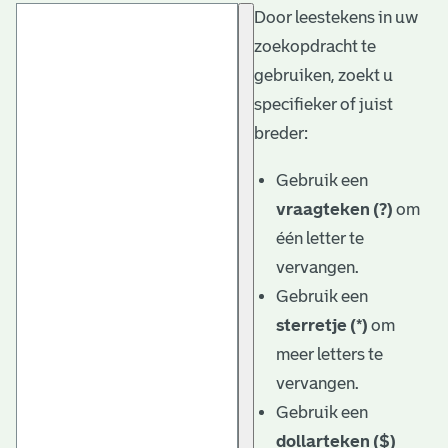
Door leestekens in uw
t
zoekopdracht te
a
gebruiken, zoekt u
r
specifieker of juist
i
breder:
ë
Gebruik een
l
vraagteken (?)
om
één letter te
e
vervangen.
a
Gebruik een
r
sterretje (*)
om
c
meer letters te
h
vervangen.
Gebruik een
i
dollarteken ($)