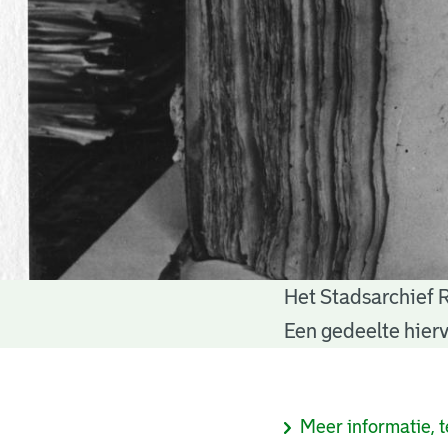
Het Stadsarchief 
Notariële
Een gedeelte hierv
akten
Informatie
Meer informatie, t