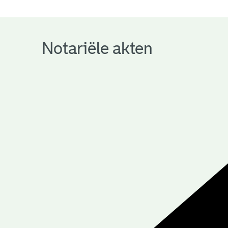
notariële
archieven
Notariële akten