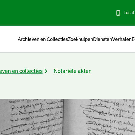
Locat
Menu
Archieven en Collecties
Zoekhulpen
Diensten
Verhalen
E
even en collecties
Notariële akten