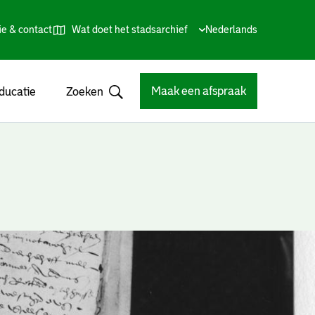
ie & contact
Wat doet het stadsarchief
Huidige
Nederlands
,
Talen
taal:
Kies
andere
taal
Maak een afspraak
ducatie
Zoeken
Open