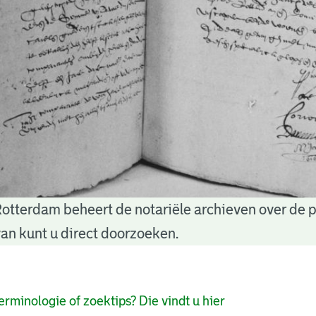
Rotterdam beheert de notariële archieven over de 
an kunt u direct doorzoeken.
pagina's
erminologie of zoektips? Die vindt u hier