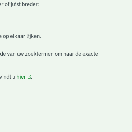
 of juist breder:
 op elkaar lijken.
nde van uw zoektermen om naar de exacte
vindt u
hier
(link
.
is
extern)