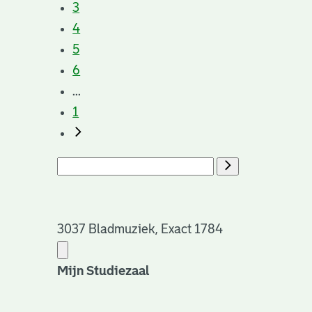
3
4
5
6
...
1
3037 Bladmuziek, Exact 1784
Mijn Studiezaal