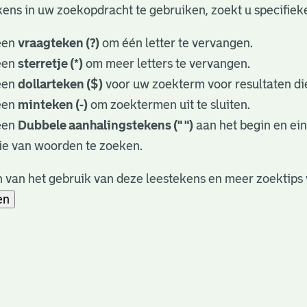
ens in uw zoekopdracht te gebruiken, zoekt u specifieker
een
vraagteken (?)
om één letter te vervangen.
een
sterretje (*)
om meer letters te vervangen.
een
dollarteken ($)
voor uw zoekterm voor resultaten die
een
minteken (-)
om zoektermen uit te sluiten.
een
Dubbele aanhalingstekens (" ")
aan het begin en ei
ie van woorden te zoeken.
 van het gebruik van deze leestekens en meer zoektips 
en