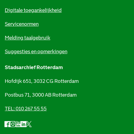
m
Digitale toegankelijkheid
a
t
Servicenormen
i
Melding taalgebruik
e
Suggesties en opmerkingen
Stadsarchief Rotterdam
Hofdijk 651, 3032 CG Rotterdam
Postbus 71, 3000 AB Rotterdam
TEL: 010 267 55 55
F
I
Y
L
X
S
a
n
o
i
S
o
c
s
u
n
t