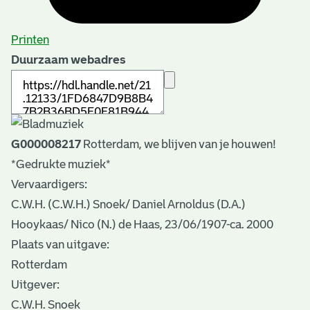
Printen
Duurzaam webadres
G000008217
Rotterdam, we blijven van je houwen!
*Gedrukte muziek*
Vervaardigers:
C.W.H. (C.W.H.) Snoek/ Daniel Arnoldus (D.A.)
Hooykaas/ Nico (N.) de Haas, 23/06/1907-ca. 2000
Plaats van uitgave:
Rotterdam
Uitgever:
C.W.H. Snoek