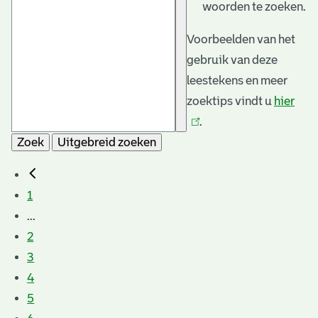
woorden te zoeken.
Voorbeelden van het
gebruik van deze
leestekens en meer
zoektips vindt u
hier
(link
.
is
Zoek
Uitgebreid zoeken
exte
1
...
2
3
4
5