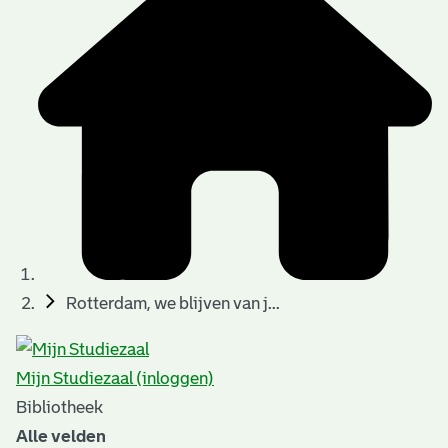
t
t
i
e
e
n
p
a
g
i
n
a
Rotterdam, we blijven van j...
'
s
Mijn Studiezaal (inloggen)
n
Bibliotheek
o
Alle velden