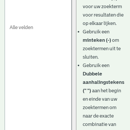
e
voor uw zoekterm
v
voor resultaten die
e
op elkaar lijken.
Gebruik een
n
minteken (-)
om
zoektermen uit te
sluiten.
Gebruik een
Dubbele
aanhalingstekens
(" ")
aan het begin
en einde van uw
zoektermen om
naar de exacte
combinatie van