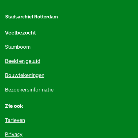
l
g
e
Veelbezocht
m
Stamboom
e
Beeld en geluid
n
e
Bouwtekeningen
i
Bezoekersinformatie
n
Zie ook
f
o
Tarieven
r
Privacy