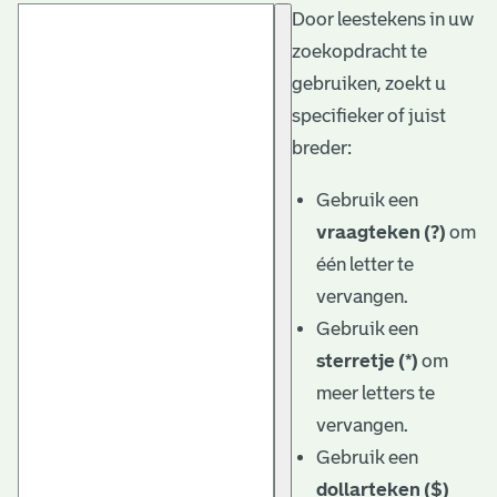
Door leestekens in uw
t
zoekopdracht te
a
gebruiken, zoekt u
r
specifieker of juist
i
breder:
ë
Gebruik een
l
vraagteken (?)
om
één letter te
e
vervangen.
a
Gebruik een
r
sterretje (*)
om
c
meer letters te
h
vervangen.
Gebruik een
i
dollarteken ($)