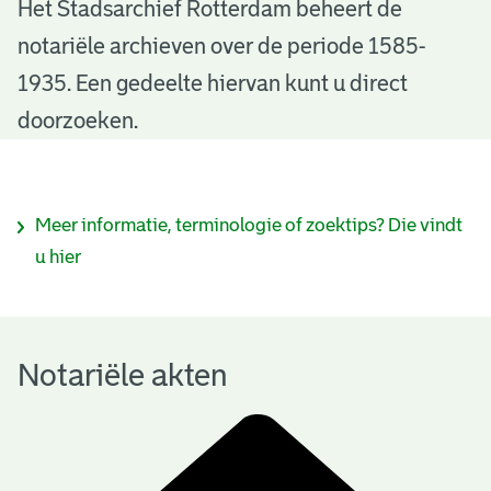
N
Het Stadsarchief Rotterdam beheert de
notariële archieven over de periode 1585-
o
1935. Een gedeelte hiervan kunt u direct
t
doorzoeken.
a
r
I
Meer informatie, terminologie of zoektips? Die vindt
i
n
u hier
ë
f
l
o
e
Notariële akten
r
a
m
k
a