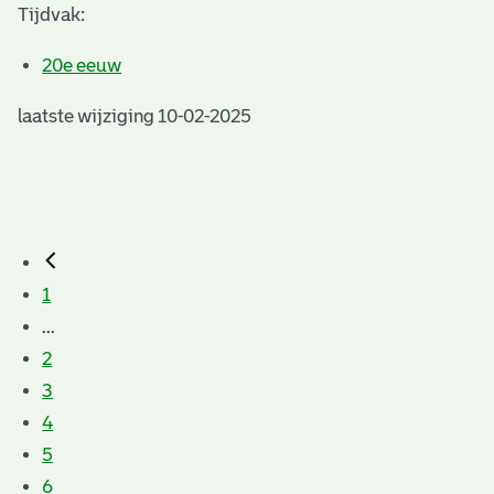
Tijdvak:
20e eeuw
laatste wijziging 10-02-2025
1
...
2
3
4
5
6