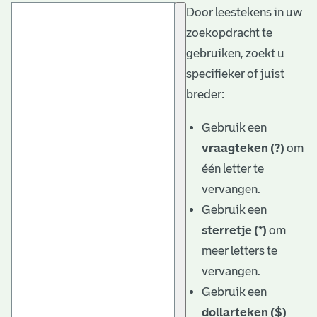
Door leestekens in uw
t
zoekopdracht te
a
gebruiken, zoekt u
r
specifieker of juist
i
breder:
ë
Gebruik een
l
vraagteken (?)
om
één letter te
e
vervangen.
a
Gebruik een
r
sterretje (*)
om
c
meer letters te
h
vervangen.
Gebruik een
i
dollarteken ($)