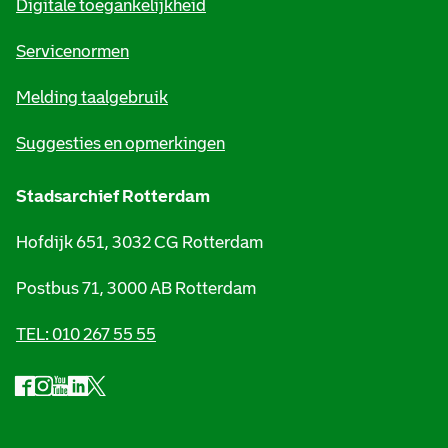
Digitale toegankelijkheid
a
t
Servicenormen
i
Melding taalgebruik
e
Suggesties en opmerkingen
Stadsarchief Rotterdam
Hofdijk 651, 3032 CG Rotterdam
Postbus 71, 3000 AB Rotterdam
TEL: 010 267 55 55
F
I
Y
L
X
S
a
n
o
i
S
o
c
s
u
n
t
e
t
t
k
a
c