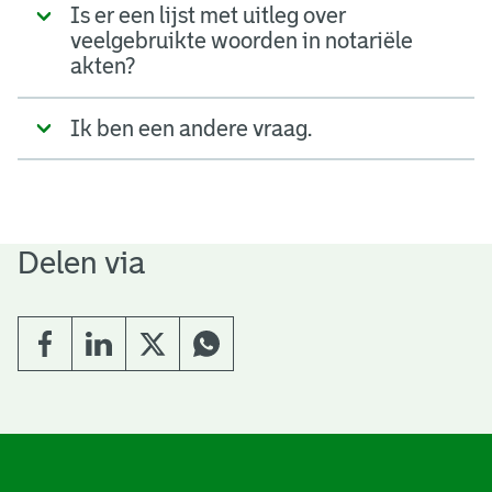
Is er een lijst met uitleg over
veelgebruikte woorden in notariële
akten?
Ik ben een andere vraag.
Delen via
A