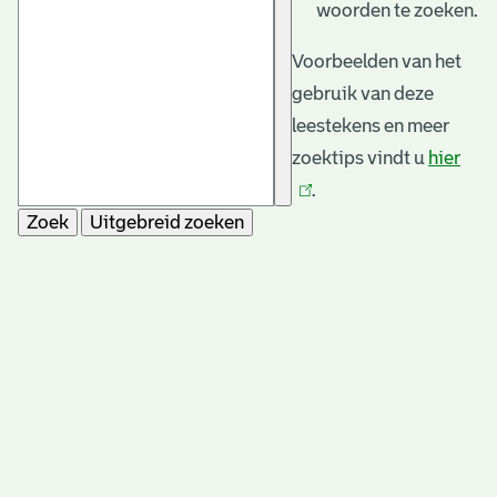
woorden te zoeken.
Voorbeelden van het
gebruik van deze
leestekens en meer
zoektips vindt u
hier
(link
.
is
Zoek
Uitgebreid zoeken
exte