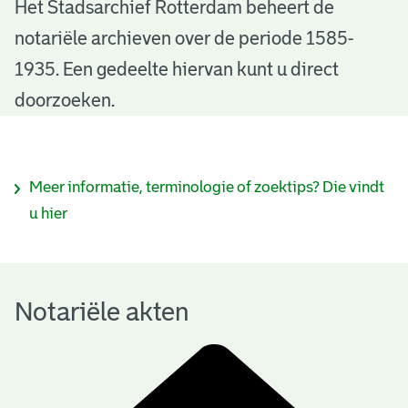
N
Het Stadsarchief Rotterdam beheert de
notariële archieven over de periode 1585-
o
1935. Een gedeelte hiervan kunt u direct
t
doorzoeken.
a
r
I
Meer informatie, terminologie of zoektips? Die vindt
i
n
u hier
ë
f
l
o
e
Notariële akten
r
a
m
k
a