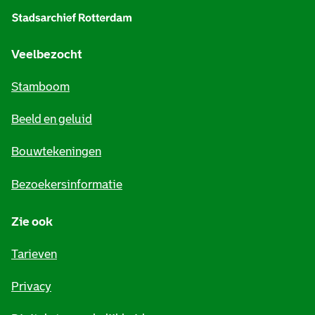
l
g
e
Veelbezocht
m
Stamboom
e
Beeld en geluid
n
e
Bouwtekeningen
i
Bezoekersinformatie
n
Zie ook
f
o
Tarieven
r
Privacy
m