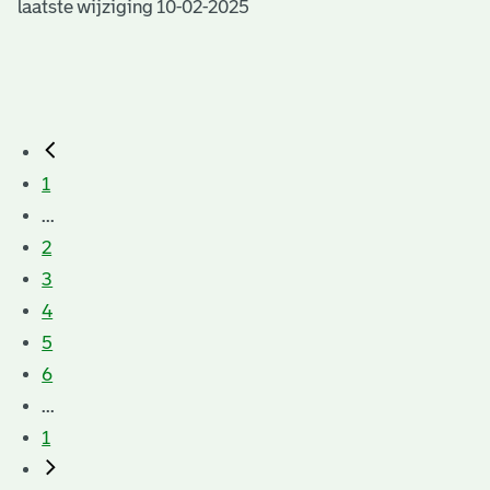
laatste wijziging 10-02-2025
1
...
2
3
4
5
6
...
1