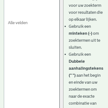
e
voor uw zoekterm
v
voor resultaten die
e
op elkaar lijken.
Gebruik een
n
minteken (-)
om
zoektermen uit te
sluiten.
Gebruik een
Dubbele
aanhalingstekens
(" ")
aan het begin
en einde van uw
zoektermen om
naar de exacte
combinatie van