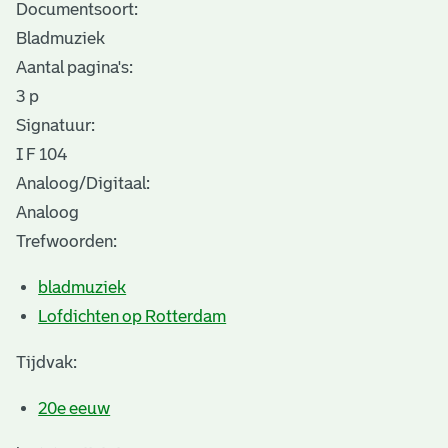
Documentsoort:
Bladmuziek
Aantal pagina's:
3 p
Signatuur:
I F 104
Analoog/Digitaal:
Analoog
Trefwoorden:
bladmuziek
Lofdichten op Rotterdam
Tijdvak:
20e eeuw