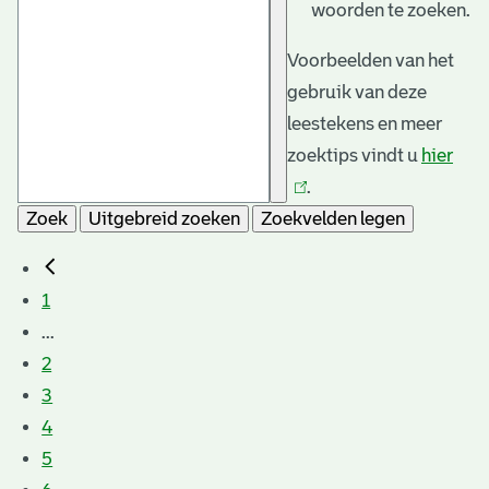
woorden te zoeken.
Voorbeelden van het
gebruik van deze
leestekens en meer
zoektips vindt u
hier
(link
.
is
Zoek
Uitgebreid zoeken
Zoekvelden legen
exte
1
...
2
3
4
5