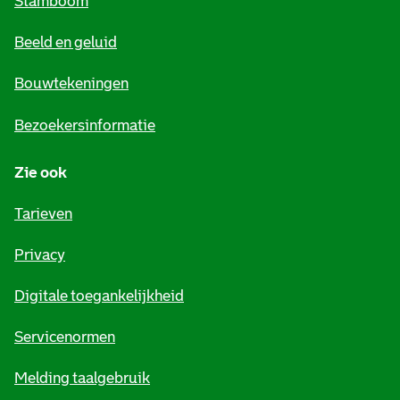
Stamboom
e
Beeld en geluid
n
e
Bouwtekeningen
i
Bezoekersinformatie
n
Zie ook
f
o
Tarieven
r
Privacy
m
Digitale toegankelijkheid
a
t
Servicenormen
i
Melding taalgebruik