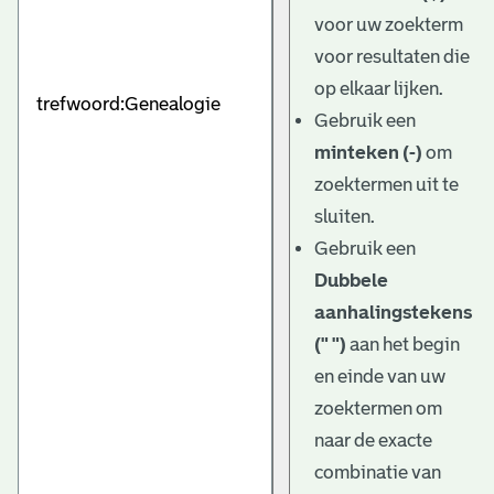
e
voor uw zoekterm
v
voor resultaten die
e
op elkaar lijken.
Gebruik een
n
minteken (-)
om
zoektermen uit te
sluiten.
Gebruik een
Dubbele
aanhalingstekens
(" ")
aan het begin
en einde van uw
zoektermen om
naar de exacte
combinatie van