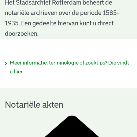
N
Het Stadsarchief Rotterdam beheert de
notariële archieven over de periode 1585-
o
1935. Een gedeelte hiervan kunt u direct
t
doorzoeken.
a
r
I
Meer informatie, terminologie of zoektips? Die vindt
i
n
u hier
ë
f
l
o
e
Notariële akten
r
a
m
k
a