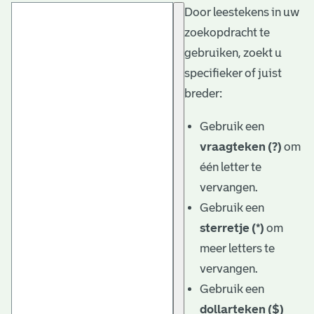
Door leestekens in uw
t
zoekopdracht te
a
gebruiken, zoekt u
r
specifieker of juist
i
breder:
ë
Gebruik een
l
vraagteken (?)
om
één letter te
e
vervangen.
a
Gebruik een
r
sterretje (*)
om
c
meer letters te
h
vervangen.
Gebruik een
i
dollarteken ($)