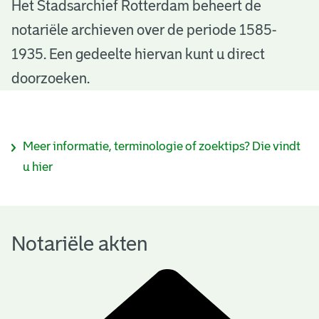
N
Het Stadsarchief Rotterdam beheert de
notariële archieven over de periode 1585-
o
1935. Een gedeelte hiervan kunt u direct
t
doorzoeken.
a
r
I
Meer informatie, terminologie of zoektips? Die vindt
i
n
u hier
ë
f
l
o
e
Notariële akten
r
a
m
k
a