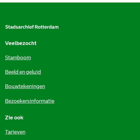
A
l
g
e
Veelbezocht
m
Stamboom
e
Beeld en geluid
n
e
Bouwtekeningen
i
Bezoekersinformatie
n
Zie ook
f
o
Tarieven