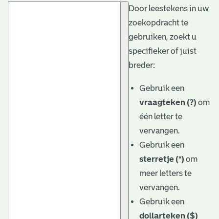
Door leestekens in uw
t
zoekopdracht te
a
gebruiken, zoekt u
r
specifieker of juist
i
breder:
ë
Gebruik een
l
vraagteken (?)
om
één letter te
e
vervangen.
a
Gebruik een
r
sterretje (*)
om
c
meer letters te
h
vervangen.
Gebruik een
i
dollarteken ($)