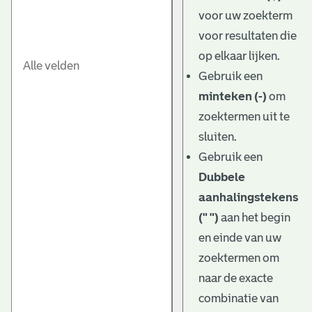
e
voor uw zoekterm
v
voor resultaten die
e
op elkaar lijken.
Gebruik een
n
minteken (-)
om
zoektermen uit te
sluiten.
Gebruik een
Dubbele
aanhalingstekens
(" ")
aan het begin
en einde van uw
zoektermen om
naar de exacte
combinatie van