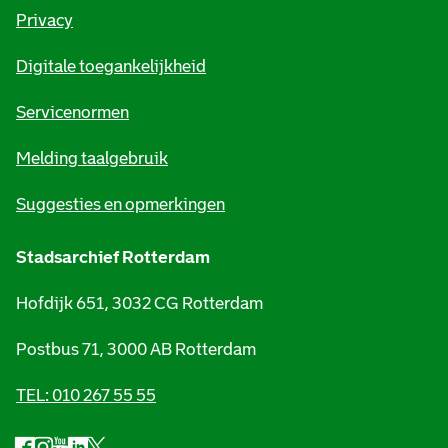
r
Privacy
m
Digitale toegankelijkheid
a
t
Servicenormen
i
Melding taalgebruik
e
Suggesties en opmerkingen
Stadsarchief Rotterdam
Hofdijk 651, 3032 CG Rotterdam
Postbus 71, 3000 AB Rotterdam
TEL: 010 267 55 55
F
I
Y
L
X
S