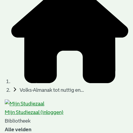
t
t
i
e
e
n
p
a
g
i
n
a
Volks-Almanak tot nuttig en...
'
s
Mijn Studiezaal (inloggen)
n
Bibliotheek
o
Alle velden