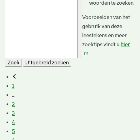
woorden te zoeken.
Voorbeelden van het
gebruik van deze
leestekens en meer
zoektips vindt u
hier
(link
.
is
Zoek
Uitgebreid zoeken
exte
1
...
2
3
4
5