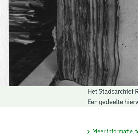
Het Stadsarchief 
Notariële
Een gedeelte hierv
akten
Informatie
Meer informatie, t