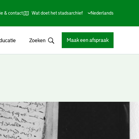
ie & contact
Wat doet het stadsarchief
Huidige
Nederlands
,
Talen
taal:
Kies
andere
taal
Maak een afspraak
ducatie
Zoeken
Open