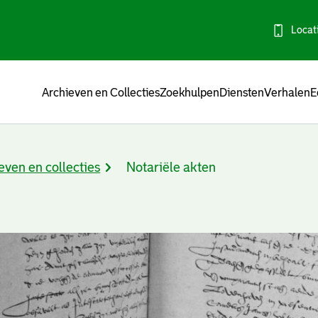
Locat
Menu
Archieven en Collecties
Zoekhulpen
Diensten
Verhalen
E
even en collecties
Notariële akten