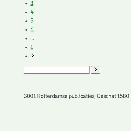
3
4
5
6
...
1
3001 Rotterdamse publicaties, Geschat 1580