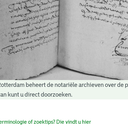
Rotterdam beheert de notariële archieven over de 
an kunt u direct doorzoeken.
pagina's
erminologie of zoektips? Die vindt u hier