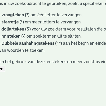
s in uw zoekopdracht te gebruiken, zoekt u specifieker o
n
vraagteken (?)
om één letter te vervangen.
n
sterretje (*)
om meer letters te vervangen.
n
dollarteken ($)
voor uw zoekterm voor resultaten die op
n
minteken (-)
om zoektermen uit te sluiten.
n
Dubbele aanhalingstekens (" ")
aan het begin en eind
van woorden te zoeken.
n het gebruik van deze leestekens en meer zoektips vi
en