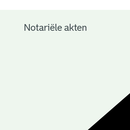
notariële
archieven
Notariële akten