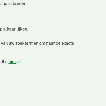
f juist breder:
 elkaar lijken.
e van uw zoektermen om naar de exacte
ndt u
hier
(link
.
is
extern)