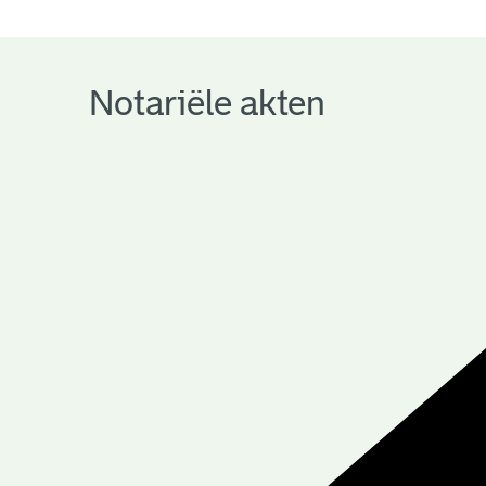
notariële
archieven
Notariële akten