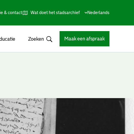
ie & contact
Wat doet het stadsarchief
Huidige
Nederlands
,
Talen
taal:
Kies
andere
taal
Maak een afspraak
ducatie
Zoeken
Open