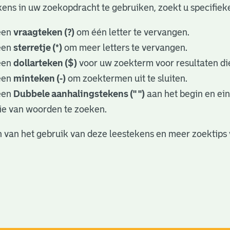
ens in uw zoekopdracht te gebruiken, zoekt u specifieker
een
vraagteken (?)
om één letter te vervangen.
een
sterretje (*)
om meer letters te vervangen.
een
dollarteken ($)
voor uw zoekterm voor resultaten die
een
minteken (-)
om zoektermen uit te sluiten.
een
Dubbele aanhalingstekens (" ")
aan het begin en ei
ie van woorden te zoeken.
 van het gebruik van deze leestekens en meer zoektips 