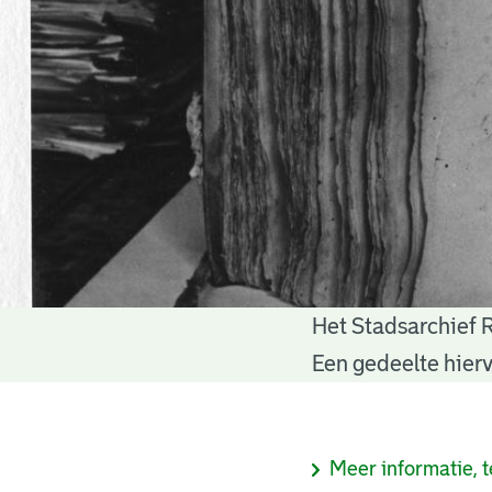
Het Stadsarchief 
Notariële
Een gedeelte hierv
akten
Informatie
Meer informatie, t