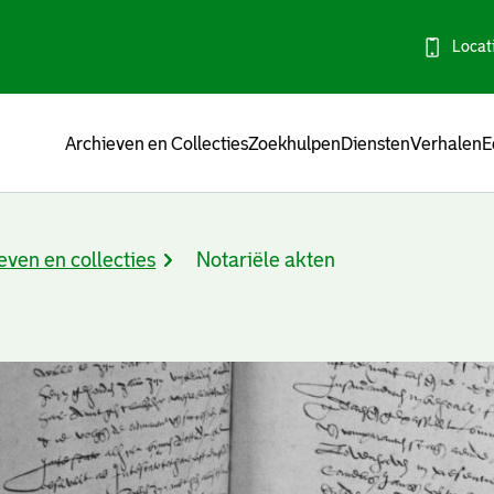
Locat
Menu
Archieven en Collecties
Zoekhulpen
Diensten
Verhalen
E
even en collecties
Notariële akten