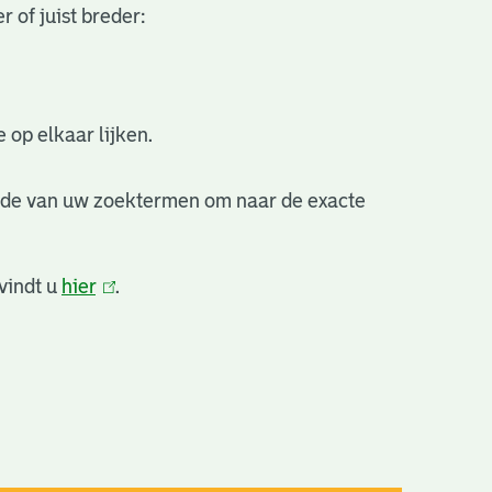
 of juist breder:
 op elkaar lijken.
nde van uw zoektermen om naar de exacte
vindt u
hier
(link
.
is
extern)