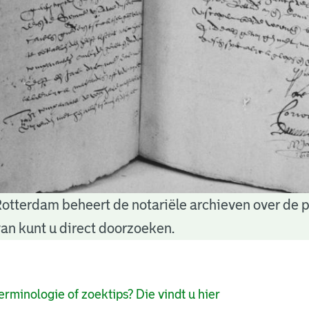
Rotterdam beheert de notariële archieven over de 
an kunt u direct doorzoeken.
pagina's
erminologie of zoektips? Die vindt u hier