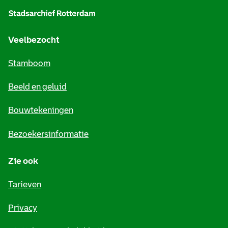
l
g
e
Veelbezocht
m
Stamboom
e
Beeld en geluid
n
e
Bouwtekeningen
i
Bezoekersinformatie
n
Zie ook
f
o
Tarieven
r
Privacy
m