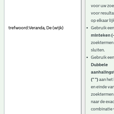
e
voor uw zo
v
voor resulta
e
op elkaar lij
Gebruik ee
n
minteken (-
zoektermen 
sluiten.
Gebruik ee
Dubbele
aanhalings
(" ")
aan het
en einde va
zoektermen
naar de exa
combinatie 