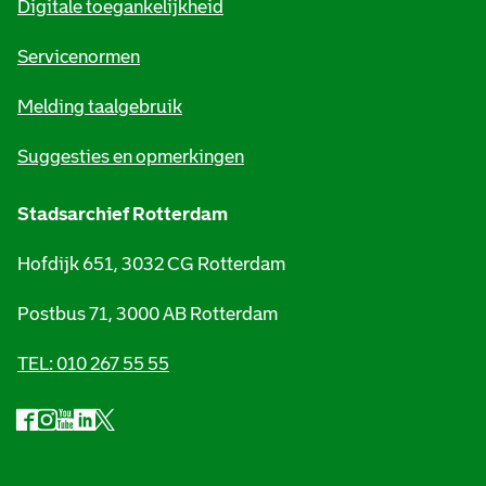
Digitale toegankelijkheid
a
t
Servicenormen
i
Melding taalgebruik
e
Suggesties en opmerkingen
Stadsarchief Rotterdam
Hofdijk 651, 3032 CG Rotterdam
Postbus 71, 3000 AB Rotterdam
TEL: 010 267 55 55
F
I
Y
L
X
S
a
n
o
i
S
o
c
s
u
n
t
e
t
t
k
a
c