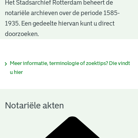
N
Het Stadsarchief Rotterdam beheert de
notariële archieven over de periode 1585-
o
1935. Een gedeelte hiervan kunt u direct
t
doorzoeken.
a
r
I
Meer informatie, terminologie of zoektips? Die vindt
i
n
u hier
ë
f
l
o
e
Notariële akten
r
a
m
k
a