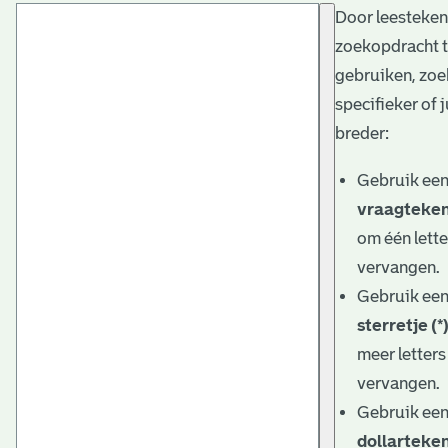
Door leesteken
t
zoekopdracht 
a
gebruiken, zoe
r
specifieker of j
i
breder:
ë
Gebruik ee
l
vraagteken
om één lette
e
vervangen.
a
Gebruik ee
r
sterretje (*
c
meer letters
h
vervangen.
Gebruik ee
i
dollarteken