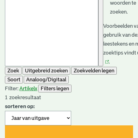
woorden te
zoeken.
Voorbeelden va
gebruik van de
leestekens en 
zoektips vindt
.
Zoek
Uitgebreid zoeken
Zoekvelden legen
Soort
Analoog/Digitaal
Filter:
Artikel
x
Filters legen
1
zoekresultaat
sorteren op: