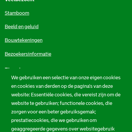
m
Stamboom
e
Beeld en geluid
n
e
Bouwtekeningen
i
Bezoekersinformatie
n
Zie ook
f
We gebruiken een selectie van onze eigen cookies
o
Tarieven
en cookies van derden op de pagina's van deze
r
website: Essentiële cookies, die vereist zijn om de
Privacy
m
website te gebruiken; functionele cookies, die
Digitale toegankelijkheid
zorgen voor een beter gebruiksgemak;
a
prestatiecookies, die we gebruiken om
t
Servicenormen
geaggregeerde gegevens over websitegebruik