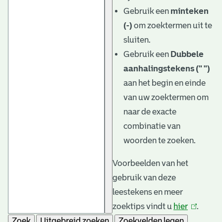
e
Gebruik een
minteken
v
(-)
om zoektermen uit te
e
sluiten.
Gebruik een
Dubbele
n
aanhalingstekens (" ")
aan het begin en einde
van uw zoektermen om
naar de exacte
combinatie van
woorden te zoeken.
Voorbeelden van het
gebruik van deze
leestekens en meer
zoektips vindt u
hier
(link
.
Zoek
Uitgebreid zoeken
Zoekvelden legen
is