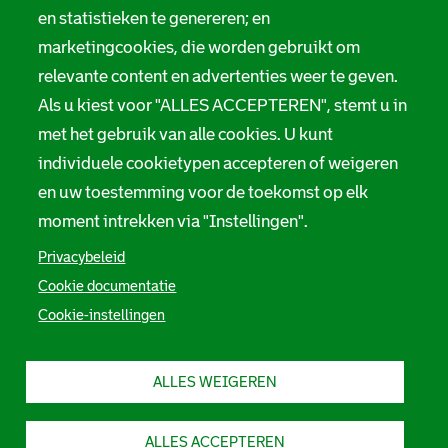
i
Melding taalgebruik
en statistieken te genereren; en
e
marketingcookies, die worden gebruikt om
Suggesties en opmerkingen
relevante content en advertenties weer te geven.
Als u kiest voor "ALLES ACCEPTEREN", stemt u in
Stadsarchief Rotterdam
met het gebruik van alle cookies. U kunt
individuele cookietypen accepteren of weigeren
Hofdijk 651, 3032 CG Rotterdam
en uw toestemming voor de toekomst op elk
Postbus 71, 3000 AB Rotterdam
moment intrekken via "Instellingen".
TEL: 010 267 55 55
Privacybeleid
Cookie documentatie
F
I
Y
L
X
S
Cookie-instellingen
a
n
o
i
S
o
c
s
u
n
t
e
t
t
k
a
c
b
a
u
e
d
ALLES WEIGEREN
i
o
g
b
d
s
o
r
e
I
a
a
k
a
S
n
r
S
m
t
S
c
l
ALLES ACCEPTEREN