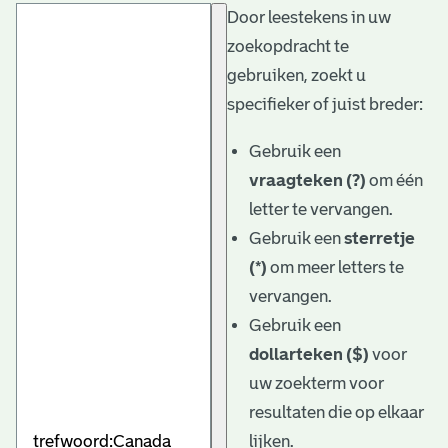
Door leestekens in uw
t
zoekopdracht te
a
gebruiken, zoekt u
r
specifieker of juist breder:
i
Gebruik een
ë
vraagteken (?)
om één
l
letter te vervangen.
Gebruik een
sterretje
e
(*)
om meer letters te
a
vervangen.
r
Gebruik een
c
dollarteken ($)
voor
h
uw zoekterm voor
resultaten die op elkaar
i
lijken.