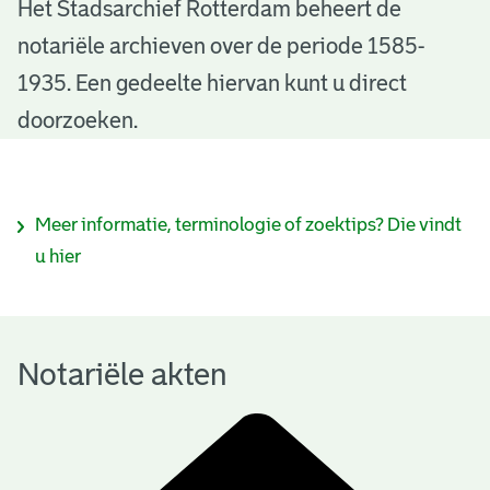
N
Het Stadsarchief Rotterdam beheert de
notariële archieven over de periode 1585-
o
1935. Een gedeelte hiervan kunt u direct
t
doorzoeken.
a
r
I
Meer informatie, terminologie of zoektips? Die vindt
i
n
u hier
ë
f
l
o
e
Notariële akten
r
a
m
k
a