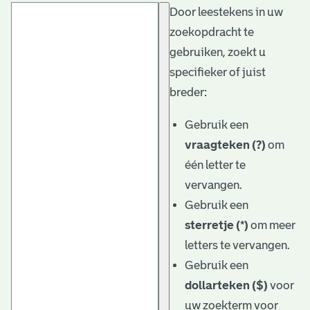
Door leestekens in uw
t
zoekopdracht te
a
gebruiken, zoekt u
r
specifieker of juist
i
breder:
ë
Gebruik een
l
vraagteken (?)
om
één letter te
e
vervangen.
a
Gebruik een
r
sterretje (*)
om meer
c
letters te vervangen.
h
Gebruik een
dollarteken ($)
voor
i
uw zoekterm voor