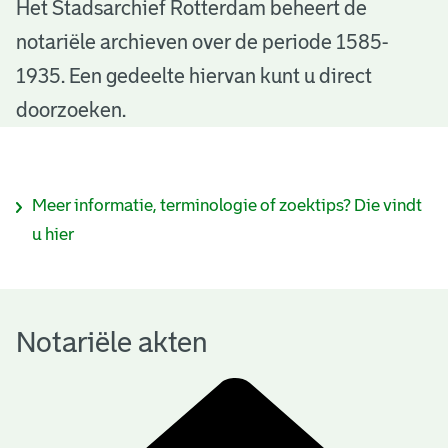
N
Het Stadsarchief Rotterdam beheert de
notariële archieven over de periode 1585-
o
1935. Een gedeelte hiervan kunt u direct
t
doorzoeken.
a
r
I
Meer informatie, terminologie of zoektips? Die vindt
i
n
u hier
ë
f
l
o
e
Notariële akten
r
a
m
k
a