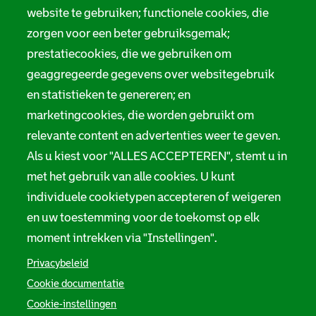
m
website te gebruiken; functionele cookies, die
Digitale toegankelijkheid
zorgen voor een beter gebruiksgemak;
a
prestatiecookies, die we gebruiken om
t
Servicenormen
geaggregeerde gegevens over websitegebruik
i
Melding taalgebruik
en statistieken te genereren; en
e
marketingcookies, die worden gebruikt om
Suggesties en opmerkingen
relevante content en advertenties weer te geven.
Als u kiest voor "ALLES ACCEPTEREN", stemt u in
Stadsarchief Rotterdam
met het gebruik van alle cookies. U kunt
individuele cookietypen accepteren of weigeren
Hofdijk 651, 3032 CG Rotterdam
en uw toestemming voor de toekomst op elk
Postbus 71, 3000 AB Rotterdam
moment intrekken via "Instellingen".
TEL: 010 267 55 55
Privacybeleid
Cookie documentatie
F
I
Y
L
X
S
Cookie-instellingen
a
n
o
i
S