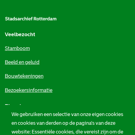
A
l
g
e
Veelbezocht
m
Stamboom
e
Beeld en geluid
n
e
Bouwtekeningen
i
Bezoekersinformatie
n
Zie ook
f
We gebruiken een selectie van onze eigen cookies
o
Tarieven
en cookies van derden op de pagina's van deze
r
website: Essentiële cookies, die vereist zijn om de
Privacy