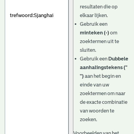
e
resultaten die op
v
elkaar lijken.
e
Gebruik een
minteken (-)
om
n
zoektermen uit te
sluiten.
Gebruik een
Dubbele
aanhalingstekens ("
")
aan het begin en
einde van uw
zoektermen om naar
de exacte combinatie
van woorden te
zoeken.
Voorbeelden van het