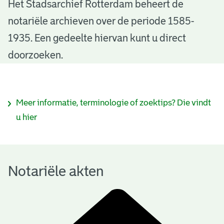
N
Het Stadsarchief Rotterdam beheert de
notariële archieven over de periode 1585-
o
1935. Een gedeelte hiervan kunt u direct
t
doorzoeken.
a
r
I
Meer informatie, terminologie of zoektips? Die vindt
i
n
u hier
ë
f
l
o
e
Notariële akten
r
a
m
k
a