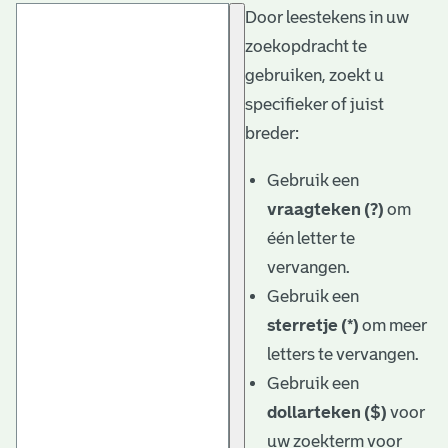
Door leestekens in uw
t
zoekopdracht te
a
gebruiken, zoekt u
r
specifieker of juist
i
breder:
ë
Gebruik een
l
vraagteken (?)
om
één letter te
e
vervangen.
a
Gebruik een
r
sterretje (*)
om meer
c
letters te vervangen.
h
Gebruik een
dollarteken ($)
voor
i
uw zoekterm voor