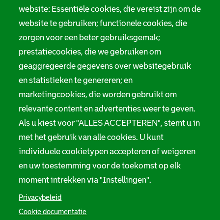
r
website: Essentiële cookies, die vereist zijn om de
Privacy
m
website te gebruiken; functionele cookies, die
Digitale toegankelijkheid
zorgen voor een beter gebruiksgemak;
a
prestatiecookies, die we gebruiken om
t
Servicenormen
geaggregeerde gegevens over websitegebruik
i
Melding taalgebruik
en statistieken te genereren; en
e
marketingcookies, die worden gebruikt om
Suggesties en opmerkingen
relevante content en advertenties weer te geven.
Als u kiest voor "ALLES ACCEPTEREN", stemt u in
Stadsarchief Rotterdam
met het gebruik van alle cookies. U kunt
individuele cookietypen accepteren of weigeren
Hofdijk 651, 3032 CG Rotterdam
en uw toestemming voor de toekomst op elk
Postbus 71, 3000 AB Rotterdam
moment intrekken via "Instellingen".
TEL: 010 267 55 55
Privacybeleid
Cookie documentatie
F
I
Y
L
X