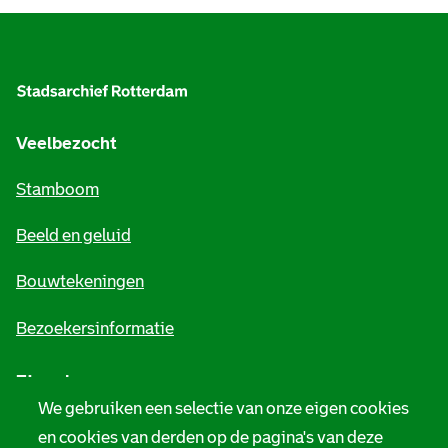
A
l
g
e
Veelbezocht
m
Stamboom
e
Beeld en geluid
n
e
Bouwtekeningen
i
Bezoekersinformatie
n
Zie ook
f
We gebruiken een selectie van onze eigen cookies
o
Tarieven
en cookies van derden op de pagina's van deze