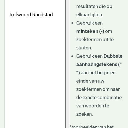
e
resultaten die op
v
elkaar lijken.
e
Gebruik een
minteken (-)
om
n
zoektermen uit te
sluiten.
Gebruik een
Dubbele
aanhalingstekens ("
")
aan het begin en
einde van uw
zoektermen om naar
de exacte combinatie
van woorden te
zoeken.
Voorbeelden van het