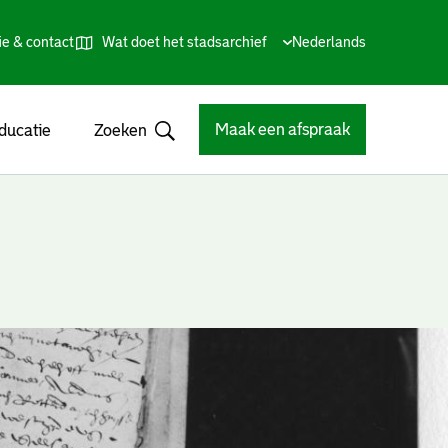
ie & contact
Wat doet het stadsarchief
Huidige
Nederlands
,
Talen
taal:
Kies
andere
taal
Maak een afspraak
ducatie
Zoeken
Open