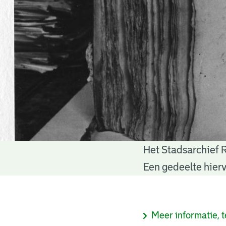
Het Stadsarchief 
Notariële
Een gedeelte hierv
akten
Informatie
Meer informatie, t