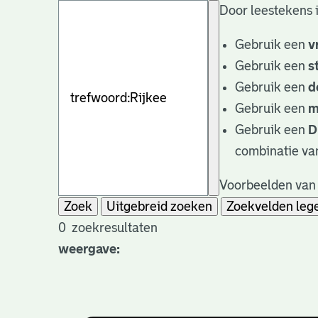
Door leestekens i
Gebruik een
v
Gebruik een
s
Gebruik een
d
Gebruik een
m
Gebruik een
D
combinatie va
Voorbeelden van 
Zoek
Uitgebreid zoeken
Zoekvelden leg
0
zoekresultaten
weergave: