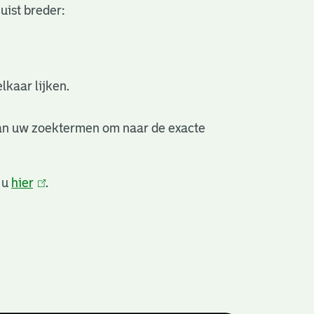
uist breder:
lkaar lijken.
van uw zoektermen om naar de exacte
 u
hier
(link
.
is
extern)