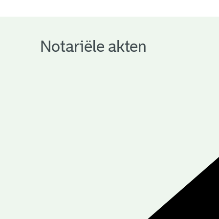
notariële
archieven
Notariële akten