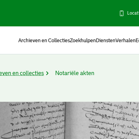
Locat
Menu
Archieven en Collecties
Zoekhulpen
Diensten
Verhalen
E
even en collecties
Notariële akten