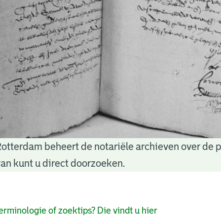
Rotterdam beheert de notariële archieven over de 
an kunt u direct doorzoeken.
pagina's
erminologie of zoektips? Die vindt u hier