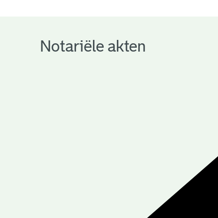
notariële
archieven
Notariële akten