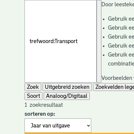
Door leesteke
Gebruik e
Gebruik e
Gebruik e
Gebruik e
Gebruik e
combinatie
Voorbeelden v
Zoek
Uitgebreid zoeken
Zoekvelden leg
Soort
Analoog/Digitaal
1
zoekresultaat
sorteren op: