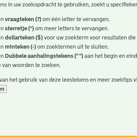
ns in uw zoekopdracht te gebruiken, zoekt u specifieker 
en
vraagteken (?)
om één letter te vervangen.
en
sterretje (*)
om meer letters te vervangen.
en
dollarteken ($)
voor uw zoekterm voor resultaten die o
en
minteken (-)
om zoektermen uit te sluiten.
en
Dubbele aanhalingstekens (" ")
aan het begin en ein
 van woorden te zoeken.
an het gebruik van deze leestekens en meer zoektips v
en