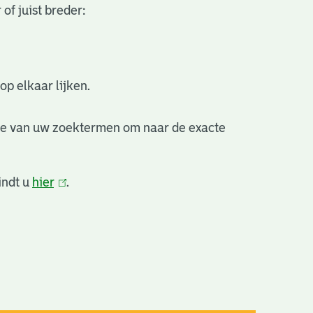
of juist breder:
p elkaar lijken.
de van uw zoektermen om naar de exacte
indt u
hier
(link
.
is
extern)