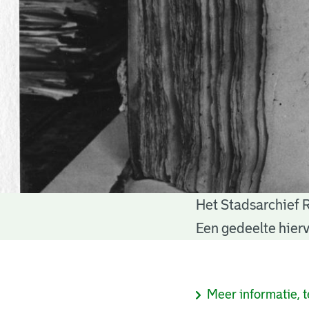
Het Stadsarchief 
Notariële
Een gedeelte hierv
akten
Informatie
Meer informatie, t