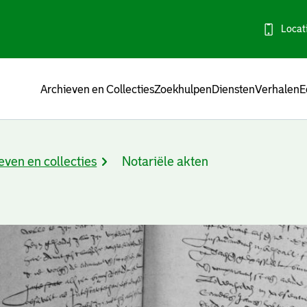
Locat
Menu
Archieven en Collecties
Zoekhulpen
Diensten
Verhalen
E
even en collecties
Notariële akten