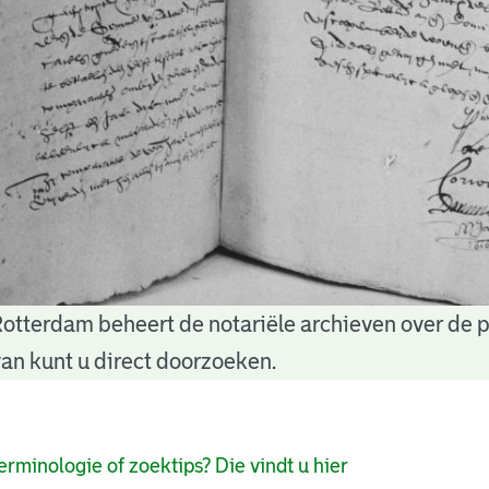
Rotterdam beheert de notariële archieven over de 
an kunt u direct doorzoeken.
pagina's
erminologie of zoektips? Die vindt u hier