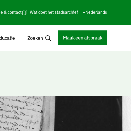
ie & contact
Wat doet het stadsarchief
Huidige
Nederlands
,
Talen
taal:
Kies
andere
taal
Maak een afspraak
ducatie
Zoeken
Open