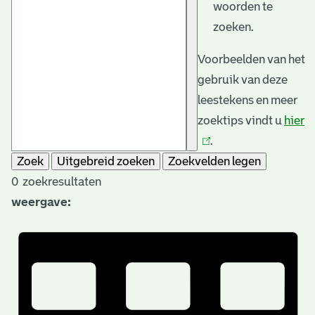
woorden te
zoeken.
Voorbeelden van het
gebruik van deze
leestekens en meer
zoektips vindt u
hier
(l
.
is
Zoek
Uitgebreid zoeken
Zoekvelden legen
e
0
zoekresultaten
weergave: