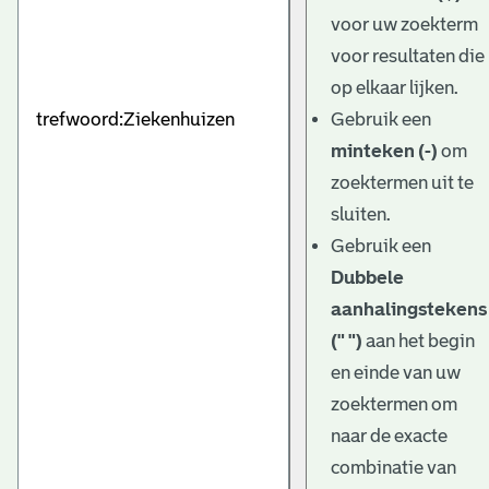
e
voor uw zoekterm
v
voor resultaten die
e
op elkaar lijken.
Gebruik een
n
minteken (-)
om
zoektermen uit te
sluiten.
Gebruik een
Dubbele
aanhalingstekens
(" ")
aan het begin
en einde van uw
zoektermen om
naar de exacte
combinatie van