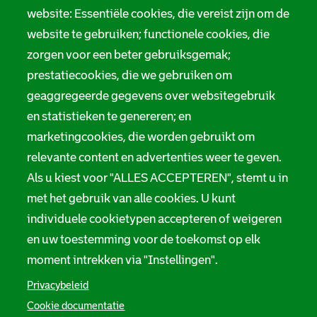
r
website: Essentiële cookies, die vereist zijn om de
Privacy
m
website te gebruiken; functionele cookies, die
Digitale toegankelijkheid
zorgen voor een beter gebruiksgemak;
a
prestatiecookies, die we gebruiken om
t
Servicenormen
geaggregeerde gegevens over websitegebruik
i
Melding taalgebruik
en statistieken te genereren; en
e
marketingcookies, die worden gebruikt om
Suggesties en opmerkingen
relevante content en advertenties weer te geven.
Als u kiest voor "ALLES ACCEPTEREN", stemt u in
Stadsarchief Rotterdam
met het gebruik van alle cookies. U kunt
individuele cookietypen accepteren of weigeren
Hofdijk 651, 3032 CG Rotterdam
en uw toestemming voor de toekomst op elk
Postbus 71, 3000 AB Rotterdam
moment intrekken via "Instellingen".
TEL: 010 267 55 55
Privacybeleid
Cookie documentatie