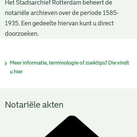
N
Het Stadsarchief Rotterdam beheert de
notariële archieven over de periode 1585-
o
1935. Een gedeelte hiervan kunt u direct
t
doorzoeken.
a
r
I
Meer informatie, terminologie of zoektips? Die vindt
i
n
u hier
ë
f
l
o
e
Notariële akten
r
a
m
k
a