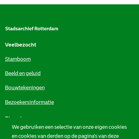
A
l
g
e
Veelbezocht
m
Stamboom
e
Beeld en geluid
n
e
Bouwtekeningen
i
Bezoekersinformatie
n
Zie ook
f
We gebruiken een selectie van onze eigen cookies
o
Tarieven
en cookies van derden op de pagina's van deze