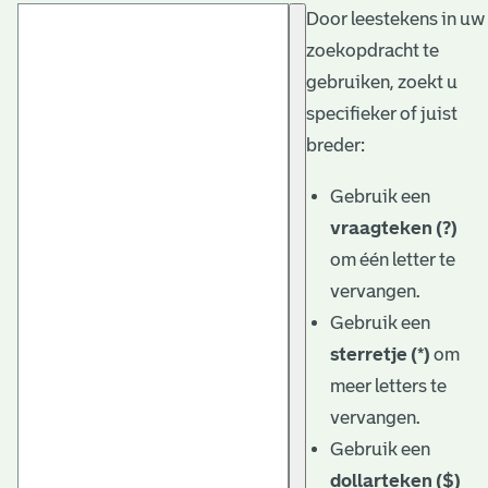
Door leestekens in uw
t
zoekopdracht te
a
gebruiken, zoekt u
r
specifieker of juist
i
breder:
ë
Gebruik een
l
vraagteken (?)
om één letter te
e
vervangen.
a
Gebruik een
r
sterretje (*)
om
c
meer letters te
h
vervangen.
Gebruik een
i
dollarteken ($)