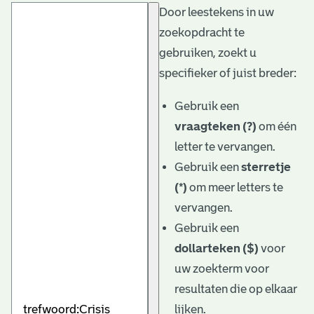
Door leestekens in uw
t
zoekopdracht te
a
gebruiken, zoekt u
r
specifieker of juist breder:
i
Gebruik een
ë
vraagteken (?)
om één
l
letter te vervangen.
Gebruik een
sterretje
e
(*)
om meer letters te
a
vervangen.
r
Gebruik een
c
dollarteken ($)
voor
h
uw zoekterm voor
resultaten die op elkaar
i
lijken.