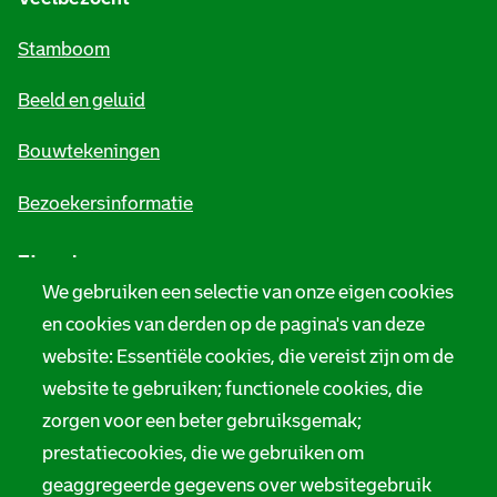
m
Stamboom
e
Beeld en geluid
n
e
Bouwtekeningen
i
Bezoekersinformatie
n
Zie ook
f
We gebruiken een selectie van onze eigen cookies
o
Tarieven
en cookies van derden op de pagina's van deze
r
website: Essentiële cookies, die vereist zijn om de
Privacy
m
website te gebruiken; functionele cookies, die
Digitale toegankelijkheid
zorgen voor een beter gebruiksgemak;
a
prestatiecookies, die we gebruiken om
t
Servicenormen
geaggregeerde gegevens over websitegebruik