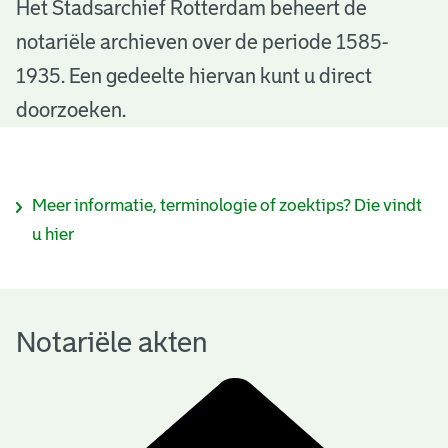
N
Het Stadsarchief Rotterdam beheert de
notariële archieven over de periode 1585-
o
1935. Een gedeelte hiervan kunt u direct
t
doorzoeken.
a
r
I
Meer informatie, terminologie of zoektips? Die vindt
i
n
u hier
ë
f
l
o
e
Notariële akten
r
a
m
k
a