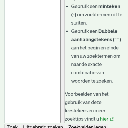
e
Gebruik een
minteken
v
(-)
om zoektermen uit te
e
sluiten.
Gebruik een
Dubbele
n
aanhalingstekens (" ")
aan het begin en einde
van uw zoektermen om
naar de exacte
combinatie van
woorden te zoeken.
Voorbeelden van het
gebruik van deze
leestekens en meer
zoektips vindt u
hier
(link
.
Zoek
Uitgebreid zoeken
Zoekvelden legen
is