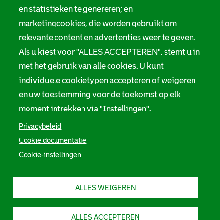
i
Melding taalgebruik
en statistieken te genereren; en
e
marketingcookies, die worden gebruikt om
Suggesties en opmerkingen
relevante content en advertenties weer te geven.
Als u kiest voor "ALLES ACCEPTEREN", stemt u in
Stadsarchief Rotterdam
met het gebruik van alle cookies. U kunt
individuele cookietypen accepteren of weigeren
Hofdijk 651, 3032 CG Rotterdam
en uw toestemming voor de toekomst op elk
Postbus 71, 3000 AB Rotterdam
moment intrekken via "Instellingen".
TEL: 010 267 55 55
Privacybeleid
Cookie documentatie
F
I
Y
L
X
S
Cookie-instellingen
a
n
o
i
S
o
c
s
u
n
t
e
t
t
k
a
c
b
a
u
e
d
ALLES WEIGEREN
i
o
g
b
d
s
o
r
e
I
a
a
k
a
S
n
r
S
m
t
S
c
l
ALLES ACCEPTEREN