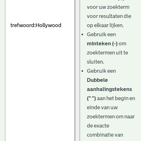
e
voor uw zoekterm
v
voor resultaten die
e
op elkaar lijken.
Gebruik een
n
minteken (-)
om
zoektermen uit te
sluiten.
Gebruik een
Dubbele
aanhalingstekens
(" ")
aan het begin en
einde van uw
zoektermen om naar
de exacte
combinatie van