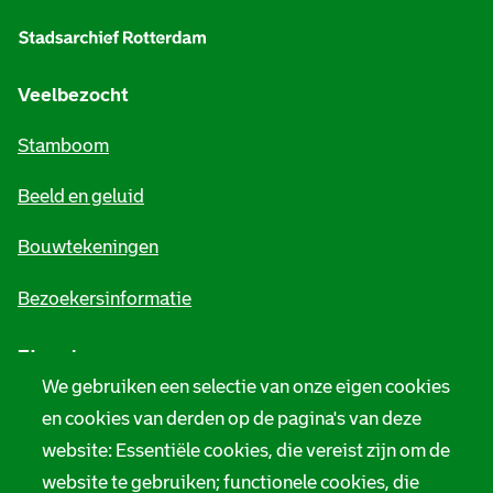
l
g
e
Veelbezocht
m
Stamboom
e
Beeld en geluid
n
e
Bouwtekeningen
i
Bezoekersinformatie
n
Zie ook
f
We gebruiken een selectie van onze eigen cookies
o
Tarieven
en cookies van derden op de pagina's van deze
r
website: Essentiële cookies, die vereist zijn om de
Privacy
m
website te gebruiken; functionele cookies, die