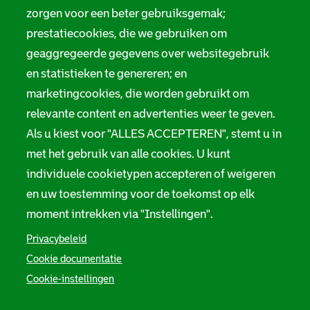
Digitale toegankelijkheid
zorgen voor een beter gebruiksgemak;
a
prestatiecookies, die we gebruiken om
t
Servicenormen
geaggregeerde gegevens over websitegebruik
i
Melding taalgebruik
en statistieken te genereren; en
e
marketingcookies, die worden gebruikt om
Suggesties en opmerkingen
relevante content en advertenties weer te geven.
Als u kiest voor "ALLES ACCEPTEREN", stemt u in
Stadsarchief Rotterdam
met het gebruik van alle cookies. U kunt
individuele cookietypen accepteren of weigeren
Hofdijk 651, 3032 CG Rotterdam
en uw toestemming voor de toekomst op elk
Postbus 71, 3000 AB Rotterdam
moment intrekken via "Instellingen".
TEL: 010 267 55 55
Privacybeleid
Cookie documentatie
F
I
Y
L
X
S
Cookie-instellingen
a
n
o
i
S
o
c
s
u
n
t
e
t
t
k
a