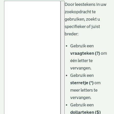
Door leestekens in uw
t
zoekopdracht te
a
gebruiken, zoekt u
r
specifieker of juist
i
breder:
ë
Gebruik een
l
vraagteken (?)
om
één letter te
e
vervangen.
a
Gebruik een
r
sterretje (*)
om
c
meer letters te
h
vervangen.
Gebruik een
i
dollarteken ($)