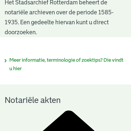
N
Het Stadsarchief Rotterdam beheert de
notariële archieven over de periode 1585-
o
1935. Een gedeelte hiervan kunt u direct
t
doorzoeken.
a
r
I
Meer informatie, terminologie of zoektips? Die vindt
i
n
u hier
ë
f
l
o
e
Notariële akten
r
a
m
k
a