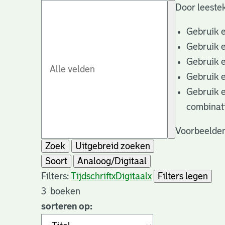
Door leestek
Gebruik 
Gebruik 
Gebruik 
Gebruik 
Gebruik 
combinat
Voorbeelden
Zoek
Uitgebreid zoeken
Soort
Analoog/Digitaal
Filters:
Tijdschrift
x
Digitaal
x
Filters legen
3
boeken
sorteren op: