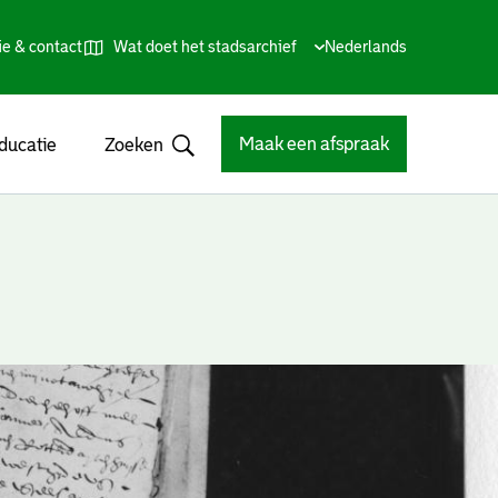
ie & contact
Wat doet het stadsarchief
Huidige
Nederlands
,
Talen
taal:
Kies
andere
taal
Maak een afspraak
ducatie
Zoeken
Open