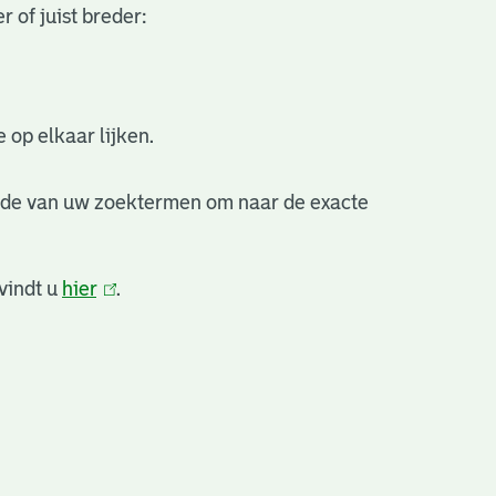
 of juist breder:
 op elkaar lijken.
nde van uw zoektermen om naar de exacte
vindt u
hier
(link
.
is
extern)