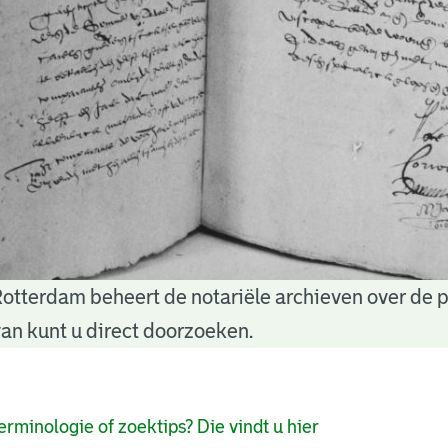
Rotterdam beheert de notariële archieven over de 
an kunt u direct doorzoeken.
pagina's
erminologie of zoektips? Die vindt u hier