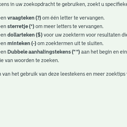
ens in uw zoekopdracht te gebruiken, zoekt u specifieker
een
vraagteken (?)
om één letter te vervangen.
een
sterretje (*)
om meer letters te vervangen.
een
dollarteken ($)
voor uw zoekterm voor resultaten die
een
minteken (-)
om zoektermen uit te sluiten.
een
Dubbele aanhalingstekens (" ")
aan het begin en ei
ie van woorden te zoeken.
 van het gebruik van deze leestekens en meer zoektips 