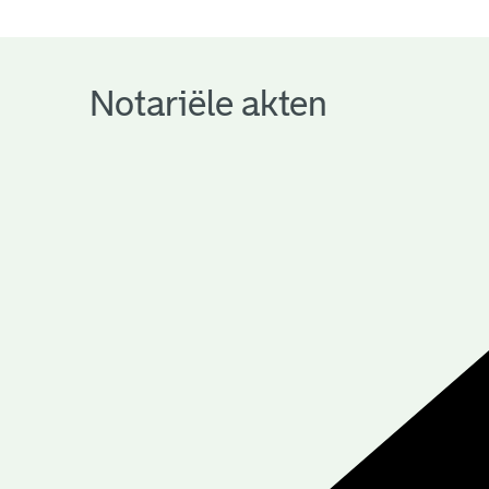
notariële
archieven
Notariële akten