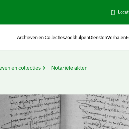
Locat
Menu
Archieven en Collecties
Zoekhulpen
Diensten
Verhalen
E
even en collecties
Notariële akten