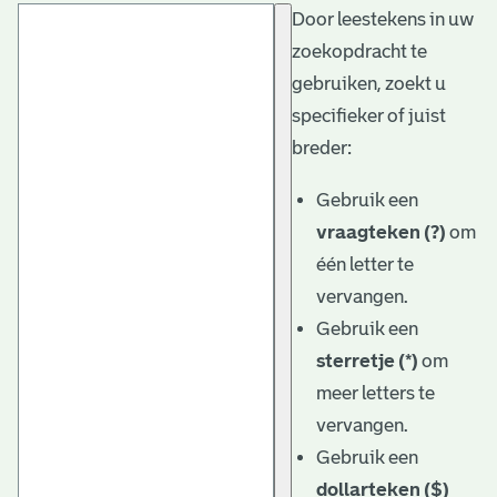
Door leestekens in uw
t
zoekopdracht te
a
gebruiken, zoekt u
r
specifieker of juist
i
breder:
ë
Gebruik een
l
vraagteken (?)
om
één letter te
e
vervangen.
a
Gebruik een
r
sterretje (*)
om
c
meer letters te
h
vervangen.
Gebruik een
i
dollarteken ($)