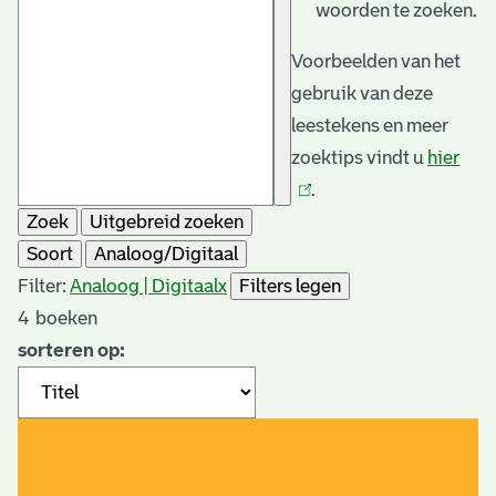
woorden te zoeken.
Voorbeelden van het
gebruik van deze
leestekens en meer
zoektips vindt u
hier
(link
.
is
Zoek
Uitgebreid zoeken
exte
Soort
Analoog/Digitaal
Filter:
Analoog | Digitaal
x
Filters legen
4
boeken
sorteren op: