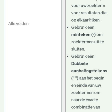
e
voor uw zoekterm
v
voor resultaten die
e
op elkaar lijken.
Gebruik een
n
minteken (-)
om
zoektermen uit te
sluiten.
Gebruik een
Dubbele
aanhalingstekens
(" ")
aan het begin
en einde van uw
zoektermen om
naar de exacte
combinatie van