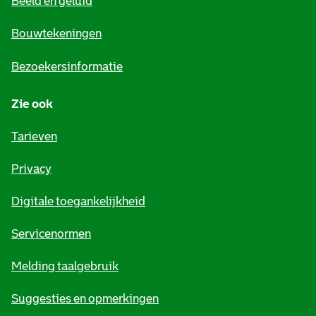
Beeld en geluid
n
e
Bouwtekeningen
i
Bezoekersinformatie
n
Zie ook
f
o
Tarieven
r
Privacy
m
Digitale toegankelijkheid
a
t
Servicenormen
i
Melding taalgebruik
e
Suggesties en opmerkingen