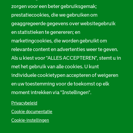
r
a
c
r
o
c
r
h
c
t
zorgen voor een beter gebruiksgemak;
h
c
i
h
t
prestatiecookies, die we gebruiken om
i
h
e
i
e
e
i
f
e
r
geaggregeerde gegevens over websitegebruik
f
e
R
f
d
R
f
o
R
a
en statistieken te genereren; en
o
R
t
o
m
marketingcookies, die worden gebruikt om
t
o
t
t
t
t
e
t
relevante content en advertenties weer te geven.
e
t
r
e
r
e
d
r
Als u kiest voor "ALLES ACCEPTEREN", stemt u in
d
r
a
d
met het gebruik van alle cookies. U kunt
a
d
m
a
m
a
m
individuele cookietypen accepteren of weigeren
m
en uw toestemming voor de toekomst op elk
moment intrekken via "Instellingen".
Privacybeleid
Cookie documentatie
Cookie-instellingen