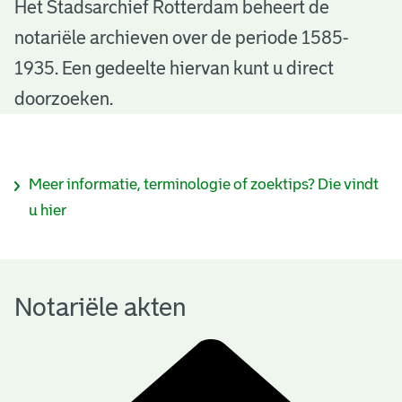
N
Het Stadsarchief Rotterdam beheert de
notariële archieven over de periode 1585-
o
1935. Een gedeelte hiervan kunt u direct
t
doorzoeken.
a
r
I
Meer informatie, terminologie of zoektips? Die vindt
i
n
u hier
ë
f
l
o
e
Notariële akten
r
a
m
k
a