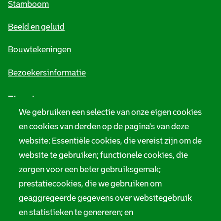
Stamboom
e
Beeld en geluid
n
e
Bouwtekeningen
i
Bezoekersinformatie
n
Zie ook
f
We gebruiken een selectie van onze eigen cookies
o
Tarieven
en cookies van derden op de pagina's van deze
r
website: Essentiële cookies, die vereist zijn om de
Privacy
m
website te gebruiken; functionele cookies, die
Digitale toegankelijkheid
zorgen voor een beter gebruiksgemak;
a
prestatiecookies, die we gebruiken om
t
Servicenormen
geaggregeerde gegevens over websitegebruik
i
Melding taalgebruik
en statistieken te genereren; en