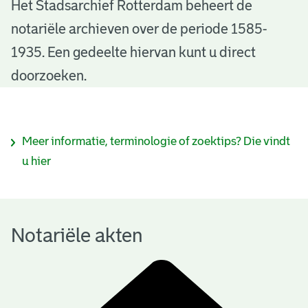
N
Het Stadsarchief Rotterdam beheert de
notariële archieven over de periode 1585-
o
1935. Een gedeelte hiervan kunt u direct
t
doorzoeken.
a
r
I
Meer informatie, terminologie of zoektips? Die vindt
i
n
u hier
ë
f
l
o
e
Notariële akten
r
a
m
k
a