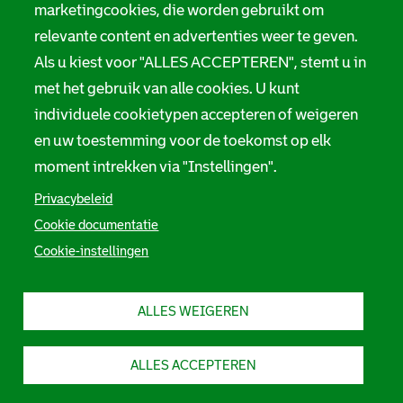
e
marketingcookies, die worden gebruikt om
Suggesties en opmerkingen
relevante content en advertenties weer te geven.
Als u kiest voor "ALLES ACCEPTEREN", stemt u in
Stadsarchief Rotterdam
met het gebruik van alle cookies. U kunt
individuele cookietypen accepteren of weigeren
Hofdijk 651, 3032 CG Rotterdam
en uw toestemming voor de toekomst op elk
Postbus 71, 3000 AB Rotterdam
moment intrekken via "Instellingen".
TEL: 010 267 55 55
Privacybeleid
Cookie documentatie
F
I
Y
L
X
S
Cookie-instellingen
a
n
o
i
S
o
c
s
u
n
t
e
t
t
k
a
c
b
a
u
e
d
ALLES WEIGEREN
i
o
g
b
d
s
o
r
e
I
a
a
k
a
S
n
r
S
m
t
S
c
l
ALLES ACCEPTEREN
t
S
a
t
h
a
t
d
a
i