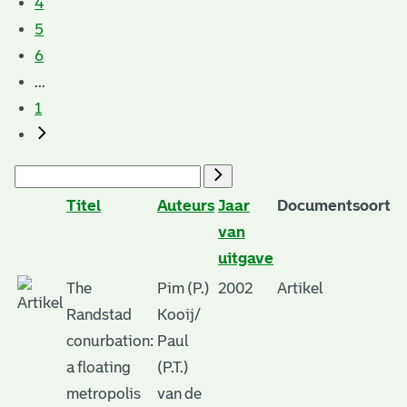
4
5
6
...
1
Titel
Auteurs
Jaar
Documentsoort
van
uitgave
The
Pim (P.)
2002
Artikel
Randstad
Kooij/
conurbation:
Paul
a floating
(P.T.)
metropolis
van de