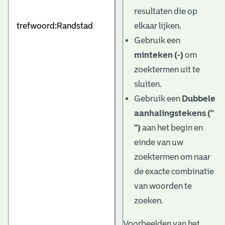
e
resultaten die op
v
elkaar lijken.
e
Gebruik een
minteken (-)
om
n
zoektermen uit te
sluiten.
Gebruik een
Dubbele
aanhalingstekens ("
")
aan het begin en
einde van uw
zoektermen om naar
de exacte combinatie
van woorden te
zoeken.
Voorbeelden van het