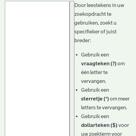
Door leestekens in uw
t
zoekopdracht te
a
gebruiken, zoekt u
r
specifieker of juist
i
breder:
ë
Gebruik een
l
vraagteken (?)
om
één letter te
e
vervangen.
a
Gebruik een
r
sterretje (*)
om meer
c
letters te vervangen.
h
Gebruik een
dollarteken ($)
voor
i
uw zoekterm voor