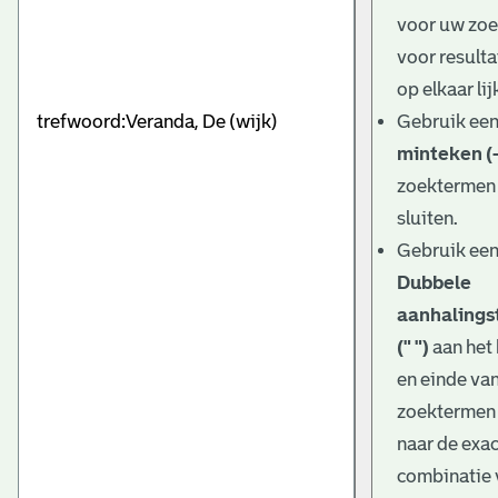
e
voor uw zo
v
voor resulta
e
op elkaar lij
Gebruik ee
n
minteken (-
zoektermen 
sluiten.
Gebruik ee
Dubbele
aanhalings
(" ")
aan het
en einde va
zoektermen
naar de exa
combinatie 