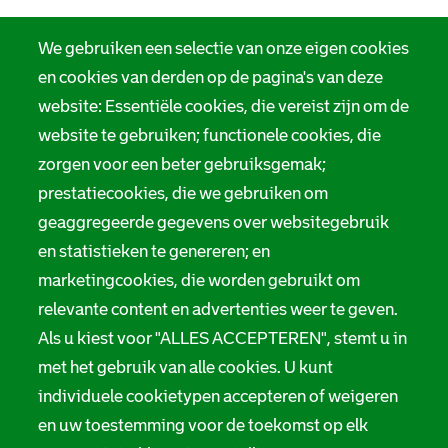
R
f
o
R
a
o
R
t
o
m
t
o
t
t
We gebruiken een selectie van onze eigen cookies
t
t
e
t
e
t
r
e
en cookies van derden op de pagina's van deze
r
e
d
r
website: Essentiële cookies, die vereist zijn om de
d
r
a
d
a
d
m
a
website te gebruiken; functionele cookies, die
m
a
m
m
zorgen voor een beter gebruiksgemak;
prestatiecookies, die we gebruiken om
geaggregeerde gegevens over websitegebruik
en statistieken te genereren; en
marketingcookies, die worden gebruikt om
relevante content en advertenties weer te geven.
Als u kiest voor "ALLES ACCEPTEREN", stemt u in
met het gebruik van alle cookies. U kunt
individuele cookietypen accepteren of weigeren
en uw toestemming voor de toekomst op elk