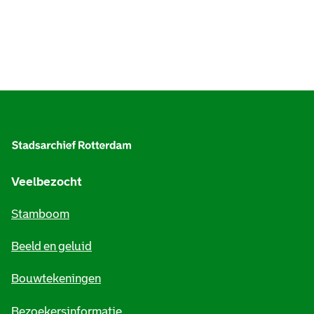
A
l
g
e
Veelbezocht
m
Stamboom
e
Beeld en geluid
n
e
Bouwtekeningen
i
Bezoekersinformatie