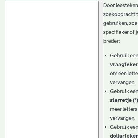
Door leesteken
t
zoekopdracht 
a
gebruiken, zoe
r
specifieker of j
i
breder:
ë
Gebruik ee
l
vraagteken
om één lette
e
vervangen.
a
Gebruik ee
r
sterretje (*
c
meer letters
h
vervangen.
Gebruik ee
i
dollarteken