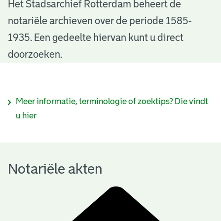
N
Het Stadsarchief Rotterdam beheert de
notariële archieven over de periode 1585-
o
1935. Een gedeelte hiervan kunt u direct
t
doorzoeken.
a
r
I
Meer informatie, terminologie of zoektips? Die vindt
i
n
u hier
ë
f
l
o
e
Notariële akten
r
a
m
k
a