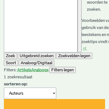
woorden te
zoeken.
Voorbeelden va
gebruik van de
leestekens en 
zoektips vindt
.
Zoek
Uitgebreid zoeken
Zoekvelden legen
Soort
Analoog/Digitaal
Filters:
Artikel
x
Analoog
x
Filters legen
1
zoekresultaat
sorteren op: