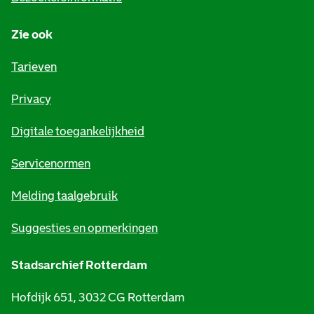
n
Zie ook
f
o
Tarieven
r
Privacy
m
Digitale toegankelijkheid
a
t
Servicenormen
i
Melding taalgebruik
e
Suggesties en opmerkingen
Stadsarchief Rotterdam
Hofdijk 651, 3032 CG Rotterdam