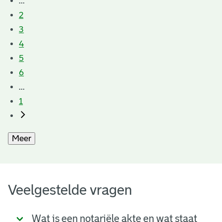
...
2
3
4
5
6
...
1
Meer
Veelgestelde vragen
Wat is een notariële akte en wat staat