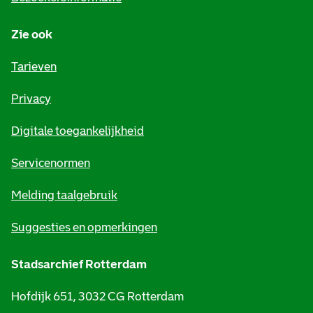
n
Zie ook
f
o
Tarieven
r
Privacy
m
Digitale toegankelijkheid
a
t
Servicenormen
i
Melding taalgebruik
e
Suggesties en opmerkingen
Stadsarchief Rotterdam
Hofdijk 651, 3032 CG Rotterdam