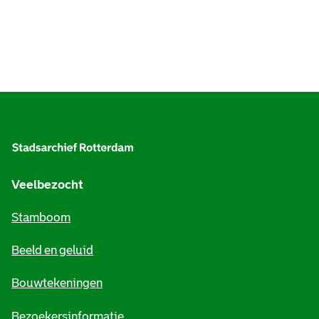
A
l
g
e
Veelbezocht
m
Stamboom
e
Beeld en geluid
n
e
Bouwtekeningen
i
Bezoekersinformatie