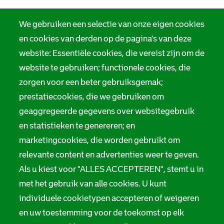
R
f
o
R
a
o
R
t
o
m
t
o
t
t
We gebruiken een selectie van onze eigen cookies
t
t
e
t
e
t
r
e
en cookies van derden op de pagina's van deze
r
e
d
r
website: Essentiële cookies, die vereist zijn om de
d
r
a
d
a
d
m
a
website te gebruiken; functionele cookies, die
m
a
m
m
zorgen voor een beter gebruiksgemak;
prestatiecookies, die we gebruiken om
geaggregeerde gegevens over websitegebruik
en statistieken te genereren; en
marketingcookies, die worden gebruikt om
relevante content en advertenties weer te geven.
Als u kiest voor "ALLES ACCEPTEREN", stemt u in
met het gebruik van alle cookies. U kunt
individuele cookietypen accepteren of weigeren
en uw toestemming voor de toekomst op elk