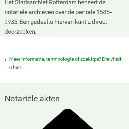
N
Het Stadsarchief Rotterdam beheert de
notariële archieven over de periode 1585-
o
1935. Een gedeelte hiervan kunt u direct
t
doorzoeken.
a
r
I
Meer informatie, terminologie of zoektips? Die vindt
i
n
u hier
ë
f
l
o
e
Notariële akten
r
a
m
k
a