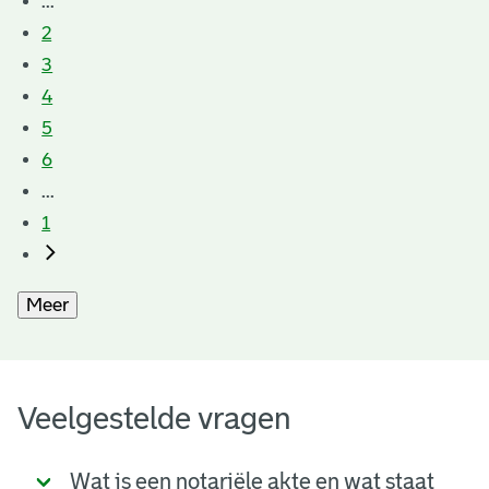
...
2
3
4
5
6
...
1
Meer
Veelgestelde vragen
Wat is een notariële akte en wat staat