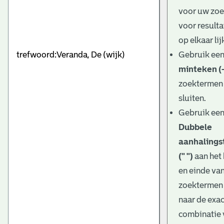
e
voor uw zo
v
voor resulta
e
op elkaar lij
Gebruik ee
n
minteken (-
zoektermen 
sluiten.
Gebruik ee
Dubbele
aanhalings
(" ")
aan het
en einde va
zoektermen
naar de exa
combinatie 