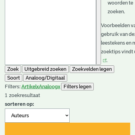
woorden te
zoeken.
Voorbeelden va
gebruik van de
leestekens en 
zoektips vindt
.
Zoek
Uitgebreid zoeken
Zoekvelden legen
Soort
Analoog/Digitaal
Filters:
Artikel
x
Analoog
x
Filters legen
1
zoekresultaat
sorteren op: