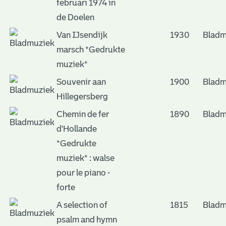
februari 1974 in
de Doelen
Van IJsendijk
1930
Bladm
marsch *Gedrukte
muziek*
Souvenir aan
1900
Bladm
Hillegersberg
Chemin de fer
1890
Bladm
d'Hollande
*Gedrukte
muziek* : walse
pour le piano -
forte
A selection of
1815
Bladm
psalm and hymn