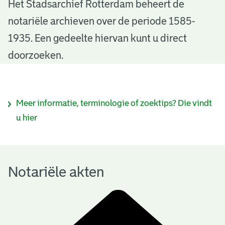
N
Het Stadsarchief Rotterdam beheert de
notariële archieven over de periode 1585-
o
1935. Een gedeelte hiervan kunt u direct
t
doorzoeken.
a
r
I
Meer informatie, terminologie of zoektips? Die vindt
i
n
u hier
ë
f
l
o
e
Notariële akten
r
a
m
k
a