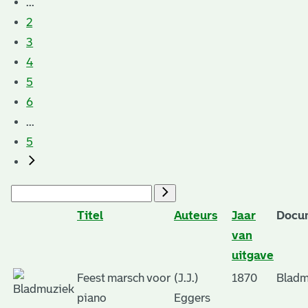
...
2
3
4
5
6
...
5
Titel
Auteurs
Jaar
Docu
van
uitgave
Feest marsch voor
(J.J.)
1870
Bladm
piano
Eggers