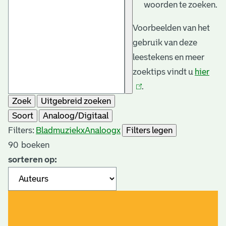
woorden te zoeken.
Voorbeelden van het
gebruik van deze
leestekens en meer
zoektips vindt u
hier
(link
.
is
Zoek
Uitgebreid zoeken
exte
Soort
Analoog/Digitaal
Filters:
Bladmuziek
x
Analoog
x
Filters legen
90
boeken
sorteren op: