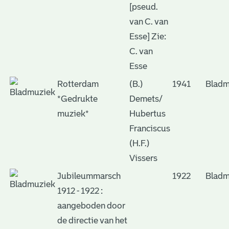
[pseud.
van C. van
Esse] Zie:
C. van
Esse
Rotterdam
(B.)
1941
Bladm
*Gedrukte
Demets/
muziek*
Hubertus
Franciscus
(H.F.)
Vissers
Jubileummarsch
1922
Bladm
1912 - 1922 :
aangeboden door
de directie van het