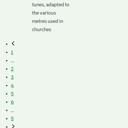
tunes, adapted to
the various
metres used in
churches
1
...
2
3
4
5
6
...
5