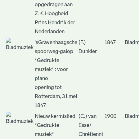
opgedragen aan
Z.K. Hoogheid
Prins Hendrik der
Nederlanden
'sGravenhaagsche
(F.)
1847
Bladm
spoorweg-galop
Dunkler
*Gedrukte
muziek* : voor
piano
opening tot
Rotterdam, 31 mei
1847
Nieuw kermislied
(C.) van
1900
Bladm
*Gedrukte
Esse/
muziek*
Chrétienni