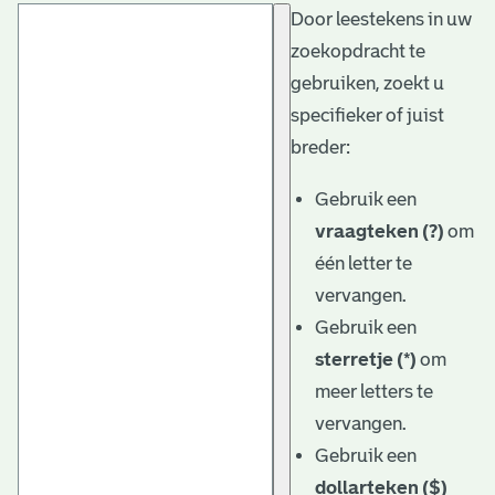
Door leestekens in uw
t
zoekopdracht te
a
gebruiken, zoekt u
r
specifieker of juist
i
breder:
ë
Gebruik een
l
vraagteken (?)
om
één letter te
e
vervangen.
a
Gebruik een
r
sterretje (*)
om
c
meer letters te
h
vervangen.
Gebruik een
i
dollarteken ($)