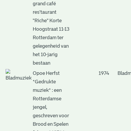
grand café
res'taurant
"Riche" Korte
Hoogstraat 11-13
Rotterdam ter
gelegenheid van
het 10-jarig
bestaan
Opoe Herfst
1974
Bladm
*Gedrukte
muziek* : een
Rotterdamse
jengel,
geschreven voor
Brood en Spelen