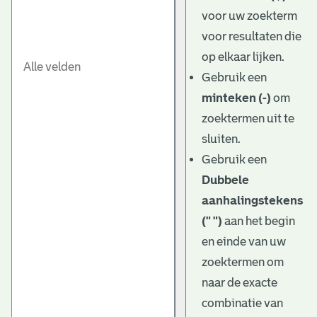
e
voor uw zoekterm
v
voor resultaten die
e
op elkaar lijken.
Gebruik een
n
minteken (-)
om
zoektermen uit te
sluiten.
Gebruik een
Dubbele
aanhalingstekens
(" ")
aan het begin
en einde van uw
zoektermen om
naar de exacte
combinatie van