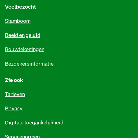
e
Veelbezocht
m
Stamboom
e
Beeld en geluid
n
e
Bouwtekeningen
i
Bezoekersinformatie
n
Zie ook
f
o
Tarieven
r
Privacy
m
Digitale toegankelijkheid
a
Servicenormen