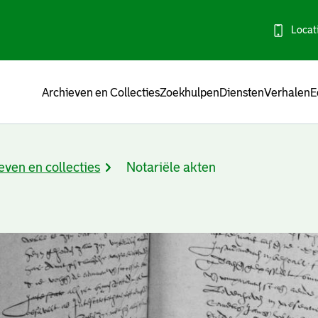
Locat
Menu
Archieven en Collecties
Zoekhulpen
Diensten
Verhalen
E
even en collecties
Notariële akten