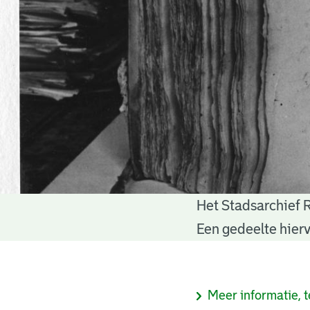
Het Stadsarchief 
Notariële
Een gedeelte hierv
akten
Informatie
Meer informatie, t