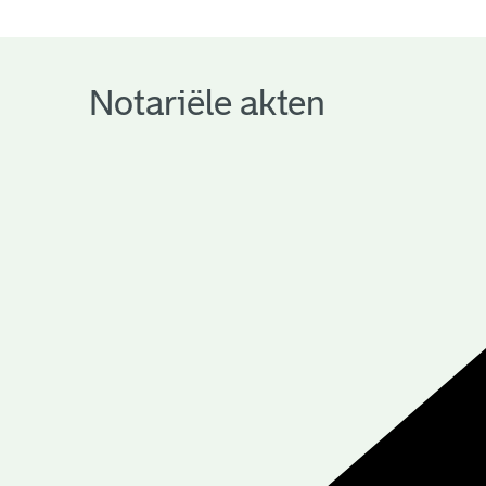
notariële
archieven
Notariële akten