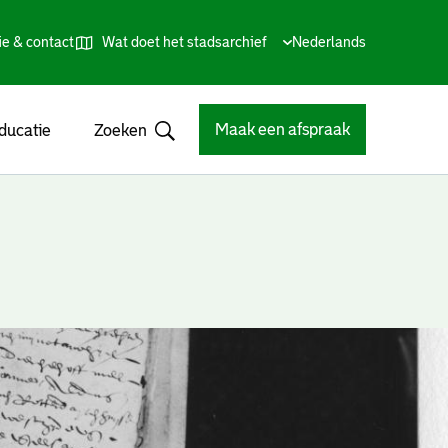
ie & contact
Wat doet het stadsarchief
Huidige
Nederlands
,
Talen
taal:
Kies
andere
taal
Maak een afspraak
ducatie
Zoeken
Open