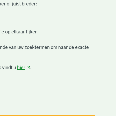
r of juist breder:
e op elkaar lijken.
inde van uw zoektermen om naar de exacte
 vindt u
hier
(link
.
is
extern)