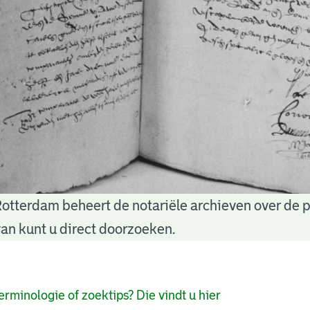
Rotterdam beheert de notariële archieven over de 
an kunt u direct doorzoeken.
pagina's
erminologie of zoektips? Die vindt u hier