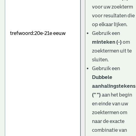
e
voor uw zoekterm
v
voor resultaten die
e
op elkaar lijken.
Gebruik een
n
minteken (-)
om
zoektermen uit te
sluiten.
Gebruik een
Dubbele
aanhalingstekens
(" ")
aan het begin
en einde van uw
zoektermen om
naar de exacte
combinatie van