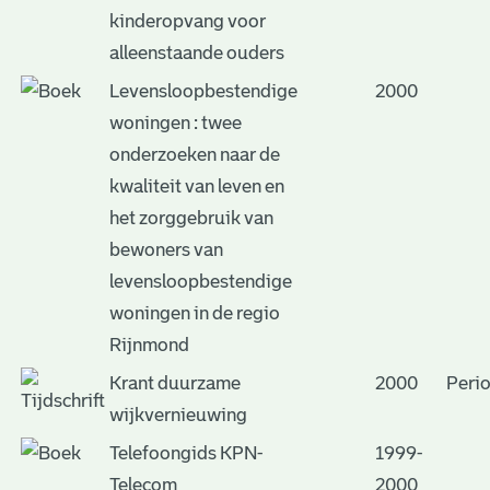
kinderopvang voor
alleenstaande ouders
Levensloopbestendige
2000
woningen : twee
onderzoeken naar de
kwaliteit van leven en
het zorggebruik van
bewoners van
levensloopbestendige
woningen in de regio
Rijnmond
Krant duurzame
2000
Peri
wijkvernieuwing
Telefoongids KPN-
1999-
Telecom
2000