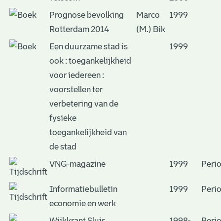
Prognose bevolking
Marco
1999
Rotterdam 2014
(M.) Bik
Een duurzame stad is
1999
ook : toegankelijkheid
voor iedereen :
voorstellen ter
verbetering van de
fysieke
toegankelijkheid van
de stad
VNG-magazine
1999
Peri
Informatiebulletin
1999
Peri
economie en werk
Wijkkrant Sluis
1998-
Peri