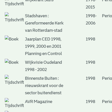
2015
Stadshaven :
1998-
Peri
Gereformeerde Kerk
2006
van Rotterdam-stad
Jaarplan CED 1998,
1998
1999, 2000 en 2001
Planning en Control
Wijkvisie Oudeland
1998
1998 - 2002
Binnenste Buiten :
1998
Peri
nieuwskrant voor de
sector buitendienst
AVR Magazine
1998
Peri