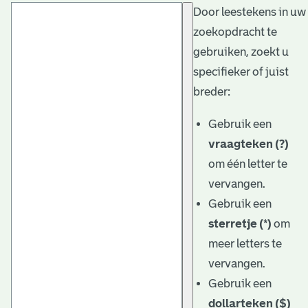
Door leestekens in uw
t
zoekopdracht te
a
gebruiken, zoekt u
r
specifieker of juist
i
breder:
ë
Gebruik een
l
vraagteken (?)
om één letter te
e
vervangen.
a
Gebruik een
r
sterretje (*)
om
c
meer letters te
h
vervangen.
Gebruik een
i
dollarteken ($)