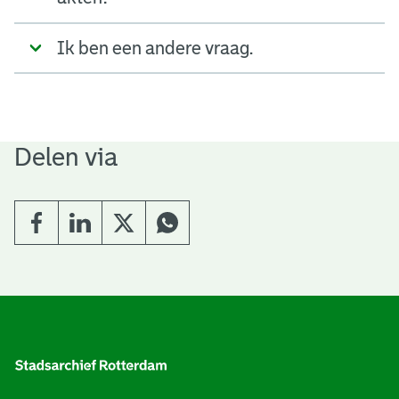
Ik ben een andere vraag.
Delen via
A
l
g