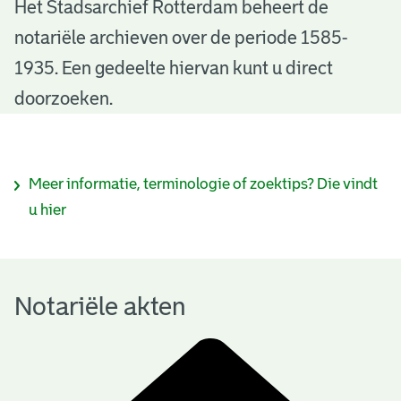
N
Het Stadsarchief Rotterdam beheert de
notariële archieven over de periode 1585-
o
1935. Een gedeelte hiervan kunt u direct
t
doorzoeken.
a
r
I
Meer informatie, terminologie of zoektips? Die vindt
i
n
u hier
ë
f
l
o
e
Notariële akten
r
a
m
k
a