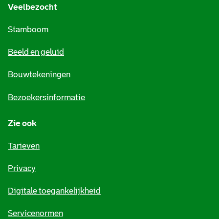
e
Veelbezocht
m
Stamboom
e
Beeld en geluid
n
e
Bouwtekeningen
i
Bezoekersinformatie
n
Zie ook
f
o
Tarieven
r
Privacy
m
Digitale toegankelijkheid
a
t
Servicenormen