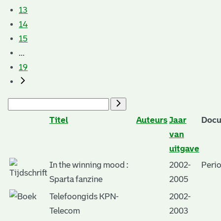
13
14
15
...
19
Titel
Auteurs
Jaar
Docu
van
uitgave
In the winning mood :
2002-
Peri
Sparta fanzine
2005
Telefoongids KPN-
2002-
Telecom
2003