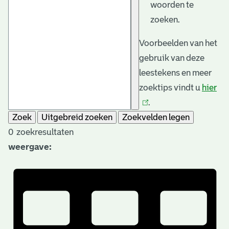
woorden te
zoeken.
Voorbeelden van het
gebruik van deze
leestekens en meer
zoektips vindt u
hier
(li
.
is
Zoek
Uitgebreid zoeken
Zoekvelden legen
ext
0
zoekresultaten
weergave: