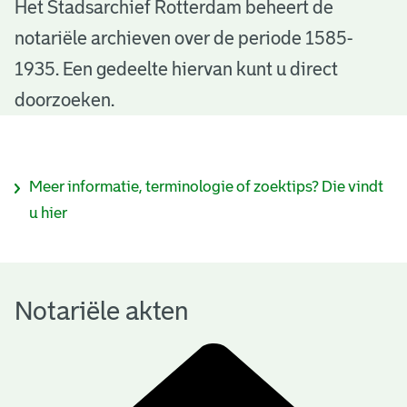
N
Het Stadsarchief Rotterdam beheert de
notariële archieven over de periode 1585-
o
1935. Een gedeelte hiervan kunt u direct
t
doorzoeken.
a
r
I
Meer informatie, terminologie of zoektips? Die vindt
i
n
u hier
ë
f
l
o
e
Notariële akten
r
a
m
k
a