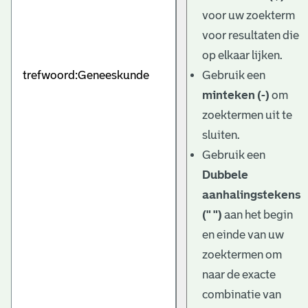
e
voor uw zoekterm
v
voor resultaten die
e
op elkaar lijken.
Gebruik een
n
minteken (-)
om
zoektermen uit te
sluiten.
Gebruik een
Dubbele
aanhalingstekens
(" ")
aan het begin
en einde van uw
zoektermen om
naar de exacte
combinatie van