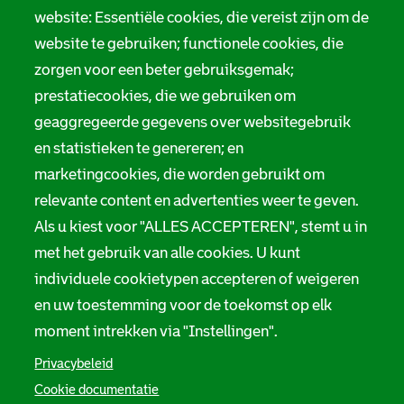
r
website: Essentiële cookies, die vereist zijn om de
Privacy
m
website te gebruiken; functionele cookies, die
Digitale toegankelijkheid
zorgen voor een beter gebruiksgemak;
a
prestatiecookies, die we gebruiken om
t
Servicenormen
geaggregeerde gegevens over websitegebruik
i
Melding taalgebruik
en statistieken te genereren; en
e
marketingcookies, die worden gebruikt om
Suggesties en opmerkingen
relevante content en advertenties weer te geven.
Als u kiest voor "ALLES ACCEPTEREN", stemt u in
Stadsarchief Rotterdam
met het gebruik van alle cookies. U kunt
individuele cookietypen accepteren of weigeren
Hofdijk 651, 3032 CG Rotterdam
en uw toestemming voor de toekomst op elk
Postbus 71, 3000 AB Rotterdam
moment intrekken via "Instellingen".
TEL: 010 267 55 55
Privacybeleid
Cookie documentatie