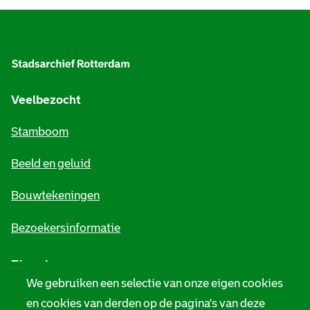
A
l
g
e
Veelbezocht
m
Stamboom
e
Beeld en geluid
n
e
Bouwtekeningen
i
Bezoekersinformatie
n
Zie ook
f
We gebruiken een selectie van onze eigen cookies
o
Tarieven
en cookies van derden op de pagina's van deze