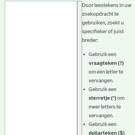
Door leestekens in uw
t
zoekopdracht te
a
gebruiken, zoekt u
r
specifieker of juist
i
breder:
ë
Gebruik een
l
vraagteken (?)
om één letter te
e
vervangen.
a
Gebruik een
r
sterretje (*)
om
c
meer letters te
h
vervangen.
Gebruik een
i
dollarteken ($)