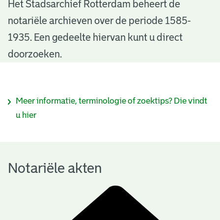
N
Het Stadsarchief Rotterdam beheert de
notariële archieven over de periode 1585-
o
1935. Een gedeelte hiervan kunt u direct
t
doorzoeken.
a
r
I
Meer informatie, terminologie of zoektips? Die vindt
i
n
u hier
ë
f
l
o
e
Notariële akten
r
a
m
k
a