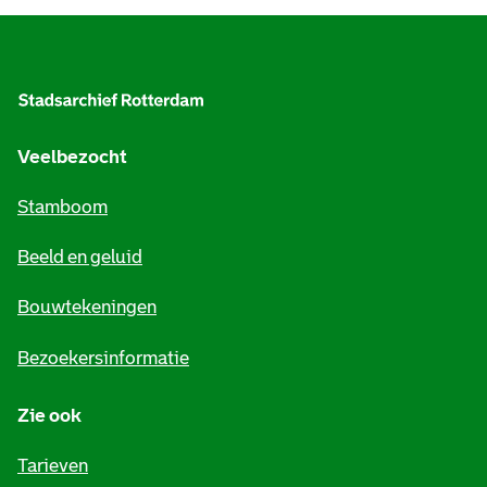
A
l
g
e
Veelbezocht
m
Stamboom
e
Beeld en geluid
n
e
Bouwtekeningen
i
Bezoekersinformatie
n
Zie ook
f
o
Tarieven