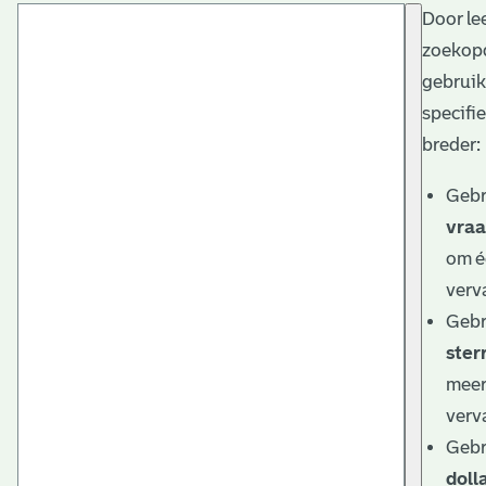
Door le
t
zoekopd
a
gebruik
r
specifie
i
breder:
ë
Gebr
l
vraa
om éé
e
verv
a
Gebr
r
sterr
c
meer 
h
verv
Gebr
i
doll