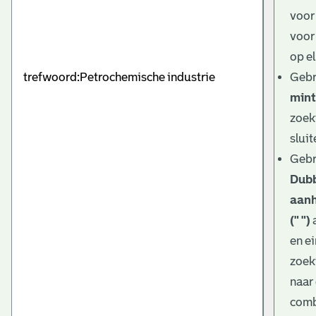
e
voor
v
voor
e
op el
Gebr
n
mint
zoek
sluit
Gebr
Dub
aanh
(" ")
en e
zoek
naar
comb