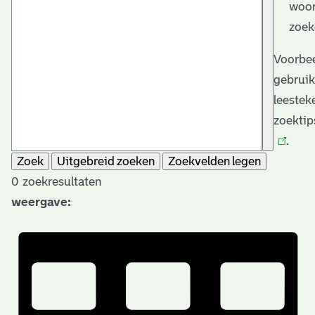
woor
zoek
Voorbee
gebruik
leestek
zoektip
.
Zoek
Uitgebreid zoeken
Zoekvelden legen
0
zoekresultaten
weergave: