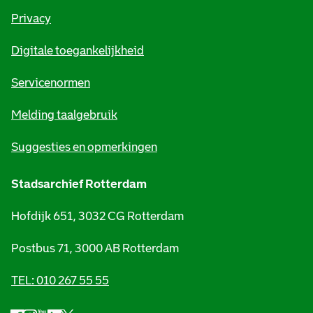
r
Privacy
m
Digitale toegankelijkheid
a
t
Servicenormen
i
Melding taalgebruik
e
Suggesties en opmerkingen
Stadsarchief Rotterdam
Hofdijk 651, 3032 CG Rotterdam
Postbus 71, 3000 AB Rotterdam
TEL: 010 267 55 55