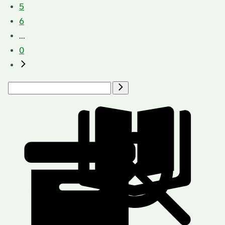
5
6
...
0