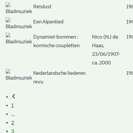
Reislust
19
Een Alpenlied
19
Dynamiet-bommen :
Nico (N.) de
19
komische coupletten
Haas,
23/06/1907-
ca. 2000
Nederlandsche liederen
19
revu
1
...
2
3