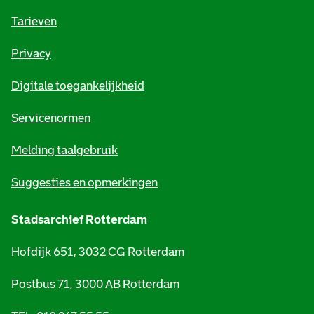
o
Tarieven
r
Privacy
m
Digitale toegankelijkheid
a
t
Servicenormen
i
Melding taalgebruik
e
Suggesties en opmerkingen
Stadsarchief Rotterdam
Hofdijk 651, 3032 CG Rotterdam
Postbus 71, 3000 AB Rotterdam