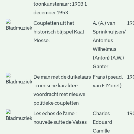
toonkunstenaar : 1903 1
december 1953
Coupletten uit het
A. (A.) van
19
historisch blijspel Kaat
Sprinkhuijsen/
Mossel
Antonius
Wilhelmus
(Anton) (A.W.)
Ganter
De man met de duikelaars
Frans (pseud.
19
: comische karakter-
van F. Moret)
voordracht met nieuwe
politieke coupletten
Les échos de l'ame :
Charles
19
nouvelle suite de Valses
Edouard
Camille