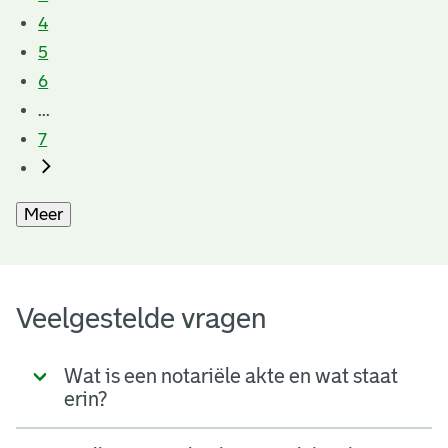
4
5
6
...
7
Meer
Veelgestelde vragen
Wat is een notariële akte en wat staat
erin?