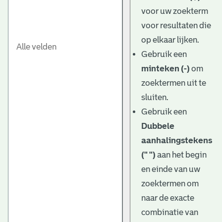
e
voor uw zoekterm
v
voor resultaten die
e
op elkaar lijken.
Gebruik een
n
minteken (-)
om
zoektermen uit te
sluiten.
Gebruik een
Dubbele
aanhalingstekens
(" ")
aan het begin
en einde van uw
zoektermen om
naar de exacte
combinatie van