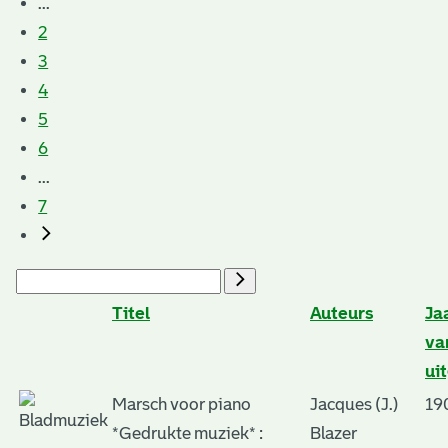
...
2
3
4
5
6
...
7
Titel
Auteurs
Ja
va
ui
Marsch voor piano
Jacques (J.)
19
*Gedrukte muziek* :
Blazer