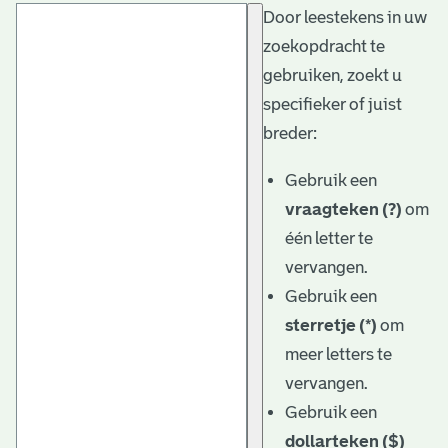
Door leestekens in uw
t
zoekopdracht te
a
gebruiken, zoekt u
r
specifieker of juist
i
breder:
ë
Gebruik een
l
vraagteken (?)
om
één letter te
e
vervangen.
a
Gebruik een
r
sterretje (*)
om
c
meer letters te
h
vervangen.
Gebruik een
i
dollarteken ($)