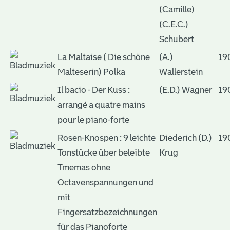
(Camille)
(C.E.C.)
Schubert
La Maltaise ( Die schöne
(A.)
19
Malteserin) Polka
Wallerstein
Il bacio - Der Kuss :
(E.D.) Wagner
19
arrangé a quatre mains
pour le piano-forte
Rosen-Knospen : 9 leichte
Diederich (D.)
19
Tonstücke über beleibte
Krug
Tmemas ohne
Octavenspannungen und
mit
Fingersatzbezeichnungen
für das Pianoforte