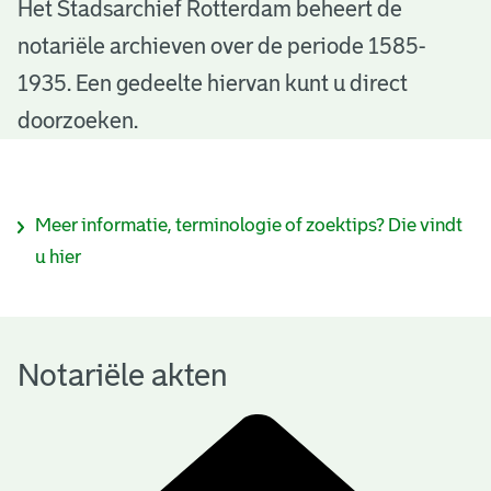
N
Het Stadsarchief Rotterdam beheert de
notariële archieven over de periode 1585-
o
1935. Een gedeelte hiervan kunt u direct
t
doorzoeken.
a
r
I
Meer informatie, terminologie of zoektips? Die vindt
i
n
u hier
ë
f
l
o
e
Notariële akten
r
a
m
k
a