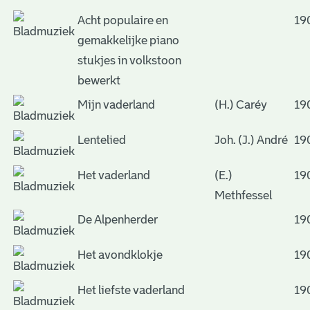
Acht populaire en
19
gemakkelijke piano
stukjes in volkstoon
bewerkt
Mijn vaderland
(H.) Caréy
19
Lentelied
Joh. (J.) André
19
Het vaderland
(E.)
19
Methfessel
De Alpenherder
19
Het avondklokje
19
Het liefste vaderland
19