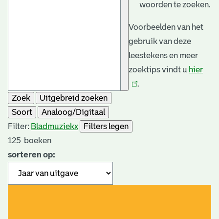
woorden te zoeken.
Voorbeelden van het
gebruik van deze
leestekens en meer
zoektips vindt u
hier
(link
.
is
Zoek
Uitgebreid zoeken
exte
Soort
Analoog/Digitaal
Filter:
Bladmuziek
x
Filters legen
125
boeken
sorteren op: