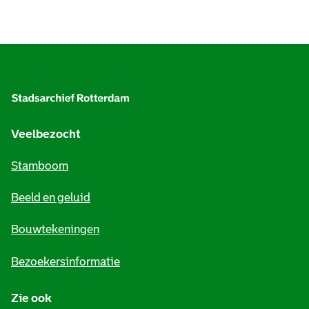
A
l
g
e
Veelbezocht
m
Stamboom
e
Beeld en geluid
n
e
Bouwtekeningen
i
Bezoekersinformatie
n
Zie ook
f