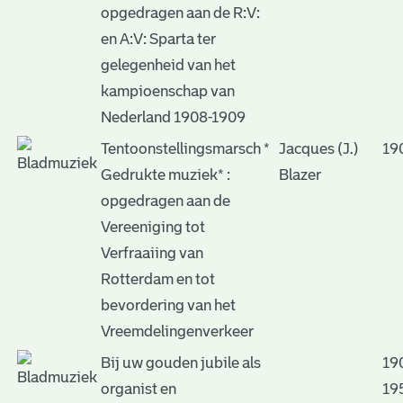
opgedragen aan de R:V:
en A:V: Sparta ter
gelegenheid van het
kampioenschap van
Nederland 1908-1909
Tentoonstellingsmarsch *
Jacques (J.)
19
Gedrukte muziek* :
Blazer
opgedragen aan de
Vereeniging tot
Verfraaiing van
Rotterdam en tot
bevordering van het
Vreemdelingenverkeer
Bij uw gouden jubile als
19
organist en
19