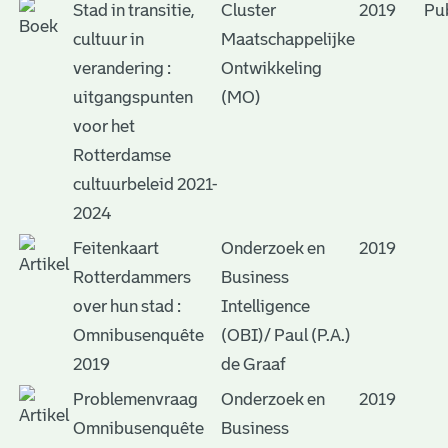
Stad in transitie,
Cluster
2019
Pub
cultuur in
Maatschappelijke
verandering :
Ontwikkeling
uitgangspunten
(MO)
voor het
Rotterdamse
cultuurbeleid 2021-
2024
Feitenkaart
Onderzoek en
2019
Rotterdammers
Business
over hun stad :
Intelligence
Omnibusenquête
(OBI)/ Paul (P.A.)
2019
de Graaf
Problemenvraag
Onderzoek en
2019
Omnibusenquête
Business