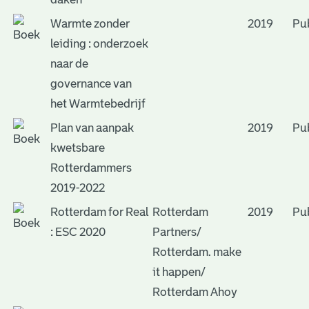
Warmte zonder
2019
Pub
leiding : onderzoek
naar de
governance van
het Warmtebedrijf
Plan van aanpak
2019
Pub
kwetsbare
Rotterdammers
2019-2022
Rotterdam for Real
Rotterdam
2019
Pub
: ESC 2020
Partners/
Rotterdam. make
it happen/
Rotterdam Ahoy