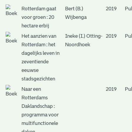
Rotterdam gaat
Bert (B.)
2019
Pub
voor groen : 20
Wijbenga
hectare erbij
Het aanzien van
Ineke (I.) Otting-
2019
Pub
Rotterdam : het
Noordhoek
dagelijks leven in
zeventiende
eeuwse
stadsgezichten
Naar een
2019
Pub
Rotterdams
Daklandschap :
programma voor
multifunctionele
daken