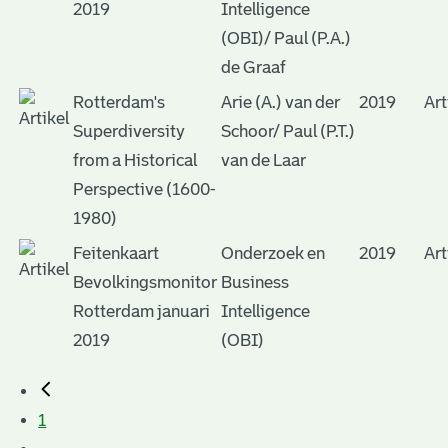
2019
Intelligence
(OBI)/ Paul (P.A.)
de Graaf
Rotterdam's
Arie (A.) van der
2019
Art
Superdiversity
Schoor/ Paul (P.T.)
from a Historical
van de Laar
Perspective (1600-
1980)
Feitenkaart
Onderzoek en
2019
Art
Bevolkingsmonitor
Business
Rotterdam januari
Intelligence
2019
(OBI)
1