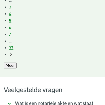
...
3
4
5
6
7
...
37
Meer
Veelgestelde vragen
Wat is een notariële akte en wat staat