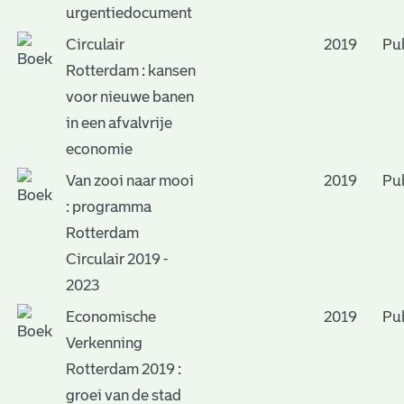
urgentiedocument
Circulair
2019
Pub
Rotterdam : kansen
voor nieuwe banen
in een afvalvrije
economie
Van zooi naar mooi
2019
Pub
: programma
Rotterdam
Circulair 2019 -
2023
Economische
2019
Pub
Verkenning
Rotterdam 2019 :
groei van de stad