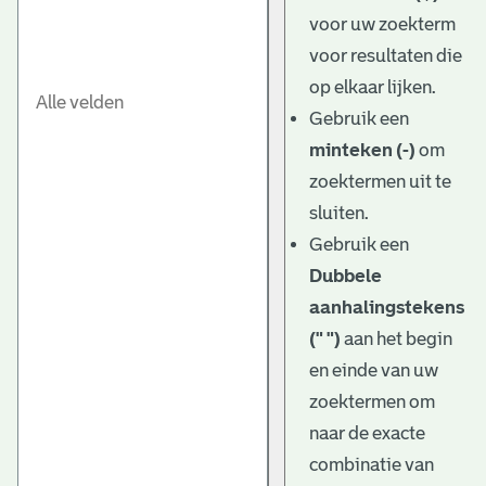
e
voor uw zoekterm
v
voor resultaten die
e
op elkaar lijken.
Gebruik een
n
minteken (-)
om
zoektermen uit te
sluiten.
Gebruik een
Dubbele
aanhalingstekens
(" ")
aan het begin
en einde van uw
zoektermen om
naar de exacte
combinatie van