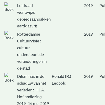
Leidraad
2019
Pub
werkwijze
gebiedsaanpakken
aardgasvrij
Rotterdamse
2019
Pub
Cultuurvisie :
cultuur
ondersteunt de
veranderingen in
de stad
Dilemma's in de
Ronald (R.)
2019
Pub
schaduw van het
Leopold
verleden : H.J.A.
Hoflandlezing
2019 : 14 mei 2019