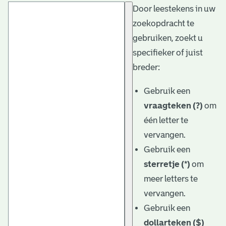
Door leestekens in uw
t
zoekopdracht te
a
gebruiken, zoekt u
r
specifieker of juist
i
breder:
ë
Gebruik een
l
vraagteken (?)
om
één letter te
e
vervangen.
a
Gebruik een
r
sterretje (*)
om
c
meer letters te
h
vervangen.
Gebruik een
i
dollarteken ($)