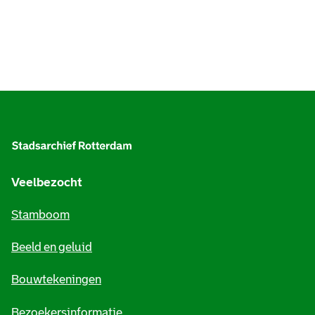
A
l
g
e
Veelbezocht
m
Stamboom
e
Beeld en geluid
n
e
Bouwtekeningen
i
Bezoekersinformatie