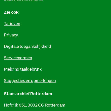
n
Zie ook
f
o
Tarieven
r
Privacy
m
Digitale toegankelijkheid
a
t
Servicenormen
i
Melding taalgebruik
e
Suggesties en opmerkingen
Stadsarchief Rotterdam
Hofdijk 651, 3032 CG Rotterdam