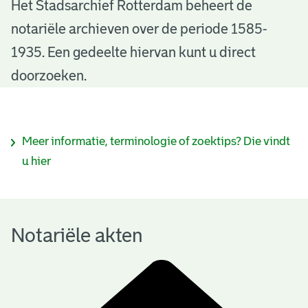
N
Het Stadsarchief Rotterdam beheert de
notariële archieven over de periode 1585-
o
1935. Een gedeelte hiervan kunt u direct
t
doorzoeken.
a
r
I
Meer informatie, terminologie of zoektips? Die vindt
i
n
u hier
ë
f
l
o
e
Notariële akten
r
a
m
k
a