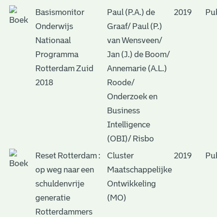
Basismonitor
Paul (P.A.) de
2019
Pub
Onderwijs
Graaf/ Paul (P.)
Nationaal
van Wensveen/
Programma
Jan (J.) de Boom/
Rotterdam Zuid
Annemarie (A.L.)
2018
Roode/
Onderzoek en
Business
Intelligence
(OBI)/ Risbo
Reset Rotterdam :
Cluster
2019
Pub
op weg naar een
Maatschappelijke
schuldenvrije
Ontwikkeling
generatie
(MO)
Rotterdammers