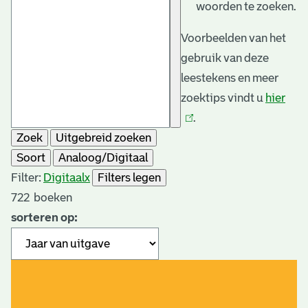
woorden te zoeken.
Voorbeelden van het
gebruik van deze
leestekens en meer
zoektips vindt u
hier
(link
.
is
Zoek
Uitgebreid zoeken
exte
Soort
Analoog/Digitaal
Filter:
Digitaal
x
Filters legen
722
boeken
sorteren op: