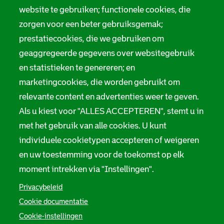
m
website te gebruiken; functionele cookies, die
Digitale toegankelijkheid
zorgen voor een beter gebruiksgemak;
a
prestatiecookies, die we gebruiken om
t
Servicenormen
geaggregeerde gegevens over websitegebruik
i
Melding taalgebruik
en statistieken te genereren; en
e
marketingcookies, die worden gebruikt om
Suggesties en opmerkingen
relevante content en advertenties weer te geven.
Als u kiest voor "ALLES ACCEPTEREN", stemt u in
Stadsarchief Rotterdam
met het gebruik van alle cookies. U kunt
individuele cookietypen accepteren of weigeren
Hofdijk 651, 3032 CG Rotterdam
en uw toestemming voor de toekomst op elk
Postbus 71, 3000 AB Rotterdam
moment intrekken via "Instellingen".
TEL: 010 267 55 55
Privacybeleid
Cookie documentatie
F
I
Y
L
X
S
Cookie-instellingen
a
n
o
i
S