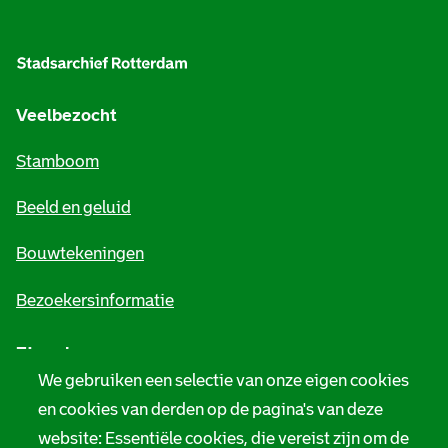
A
l
g
e
Veelbezocht
m
Stamboom
e
Beeld en geluid
n
e
Bouwtekeningen
i
Bezoekersinformatie
n
Zie ook
f
We gebruiken een selectie van onze eigen cookies
o
Tarieven
en cookies van derden op de pagina's van deze
r
website: Essentiële cookies, die vereist zijn om de
Privacy