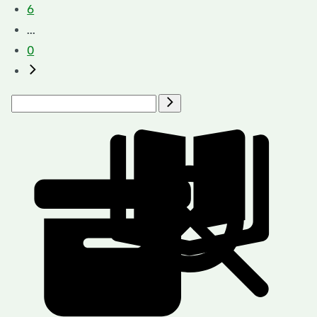
6
...
0