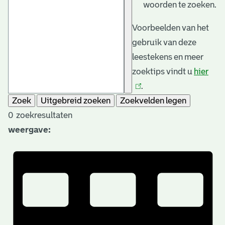
woorden te zoeken.
Voorbeelden van het
gebruik van deze
leestekens en meer
zoektips vindt u
hier
(link
.
is
Zoek
Uitgebreid zoeken
Zoekvelden legen
exte
0
zoekresultaten
weergave: