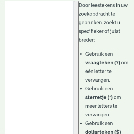
Door leestekens in uw
t
zoekopdracht te
a
gebruiken, zoekt u
r
specifieker of juist
i
breder:
ë
Gebruik een
l
vraagteken (?)
om
één letter te
e
vervangen.
a
Gebruik een
r
sterretje (*)
om
c
meer letters te
h
vervangen.
Gebruik een
i
dollarteken ($)