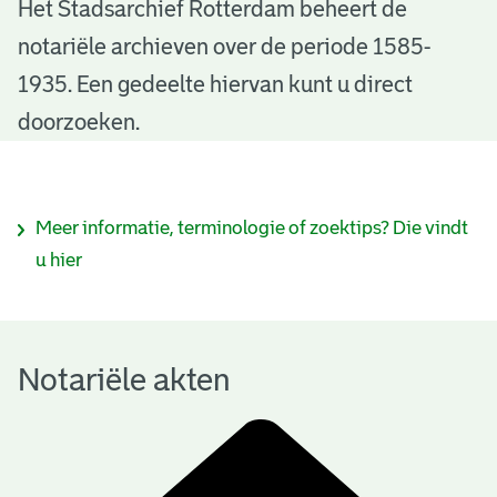
N
Het Stadsarchief Rotterdam beheert de
notariële archieven over de periode 1585-
o
1935. Een gedeelte hiervan kunt u direct
t
doorzoeken.
a
r
I
Meer informatie, terminologie of zoektips? Die vindt
i
n
u hier
ë
f
l
o
e
Notariële akten
r
a
m
k
a