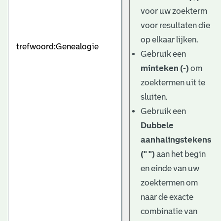
e
voor uw zoekterm
v
voor resultaten die
e
op elkaar lijken.
Gebruik een
n
minteken (-)
om
zoektermen uit te
sluiten.
Gebruik een
Dubbele
aanhalingstekens
(" ")
aan het begin
en einde van uw
zoektermen om
naar de exacte
combinatie van