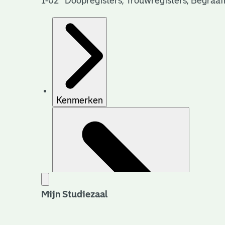
1-02 Doopregisters, Trouwregisters, Begraaf
Kenmerken
Mijn Studiezaal