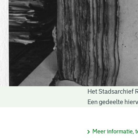
Het Stadsarchief 
Notariële
Een gedeelte hierv
akten
Informatie
Meer informatie, t