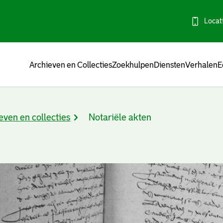
Locat
Menu
Archieven en Collecties
Zoekhulpen
Diensten
Verhalen
E
even en collecties
Notariële akten