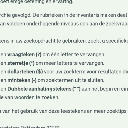
oeft enige oefening en ervaring.
rchie gevolgd. De rubrieken in de inventaris maken deel 
dan voldoen onderliggende niveaus ook aan de zoekvraa
ens in uw zoekopdracht te gebruiken, zoekt u specifieker
een
vraagteken (?)
om één letter te vervangen.
een
sterretje (*)
om meer letters te vervangen.
een
dollarteken ($)
voor uw zoekterm voor resultaten die
een
minteken (-)
om zoektermen uit te sluiten.
een
Dubbele aanhalingstekens (" ")
aan het begin en ei
ie van woorden te zoeken.
 van het gebruik van deze leestekens en meer zoektips 