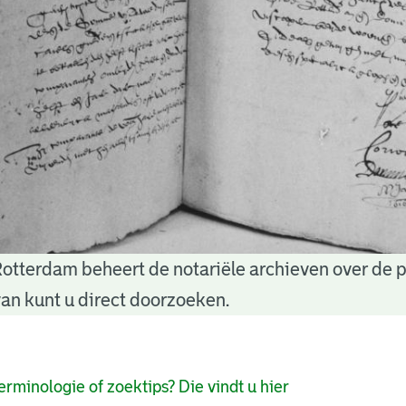
Rotterdam beheert de notariële archieven over de 
an kunt u direct doorzoeken.
pagina's
erminologie of zoektips? Die vindt u hier