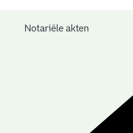
notariële
archieven
Notariële akten