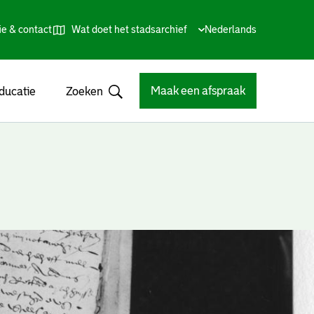
ie & contact
Wat doet het stadsarchief
Huidige
Nederlands
,
Talen
taal:
Kies
andere
taal
Maak een afspraak
ducatie
Zoeken
Open