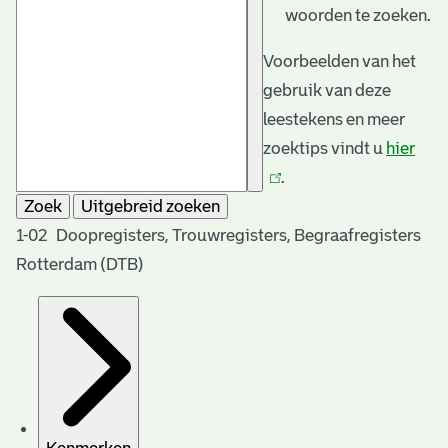
woorden te zoeken.
Voorbeelden van het
gebruik van deze
leestekens en meer
zoektips vindt u
hier
(link
.
is
Zoek
Uitgebreid zoeken
exte
1-02 Doopregisters, Trouwregisters, Begraafregisters
Rotterdam (DTB)