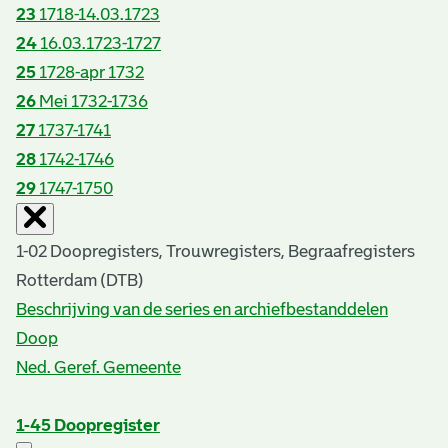
23
1718-14.03.1723
24
16.03.1723-1727
25
1728-apr 1732
26
Mei 1732-1736
27
1737-1741
28
1742-1746
29
1747-1750
1-02 Doopregisters, Trouwregisters, Begraafregisters
Rotterdam (DTB)
Beschrijving van de series en archiefbestanddelen
Doop
Ned. Geref. Gemeente
1-45
Doopregister