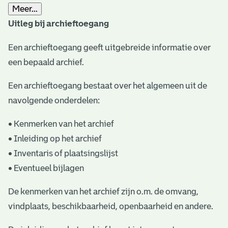
Meer...
t
Uitleg bij archieftoegang
a
Een archieftoegang geeft uitgebreide informatie over
r
een bepaald archief.
i
ë
Een archieftoegang bestaat over het algemeen uit de
navolgende onderdelen:
l
e
• Kenmerken van het archief
• Inleiding op het archief
a
• Inventaris of plaatsingslijst
r
• Eventueel bijlagen
c
De kenmerken van het archief zijn o.m. de omvang,
h
vindplaats, beschikbaarheid, openbaarheid en andere.
i