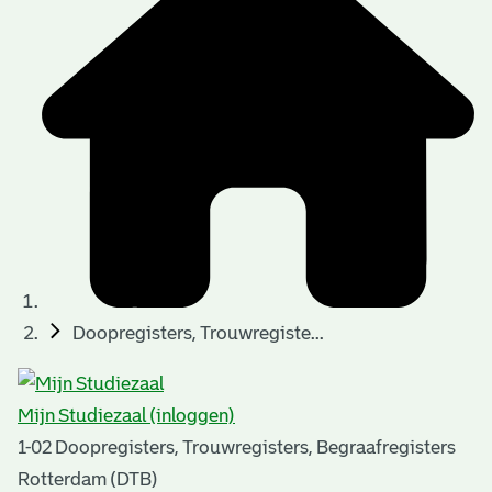
t
t
i
e
e
n
p
a
g
i
n
a
Doopregisters, Trouwregiste...
'
s
Mijn Studiezaal (inloggen)
n
1-02 Doopregisters, Trouwregisters, Begraafregisters
o
Rotterdam (DTB)