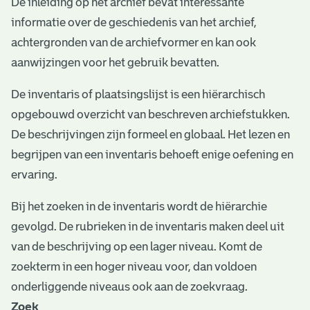
De inleiding op het archief bevat interessante
e
informatie over de geschiedenis van het archief,
v
achtergronden van de archiefvormer en kan ook
e
aanwijzingen voor het gebruik bevatten.
n
De inventaris of plaatsingslijst is een hiërarchisch
opgebouwd overzicht van beschreven archiefstukken.
De beschrijvingen zijn formeel en globaal. Het lezen en
begrijpen van een inventaris behoeft enige oefening en
ervaring.
Bij het zoeken in de inventaris wordt de hiërarchie
gevolgd. De rubrieken in de inventaris maken deel uit
van de beschrijving op een lager niveau. Komt de
zoekterm in een hoger niveau voor, dan voldoen
onderliggende niveaus ook aan de zoekvraag.
Zoek