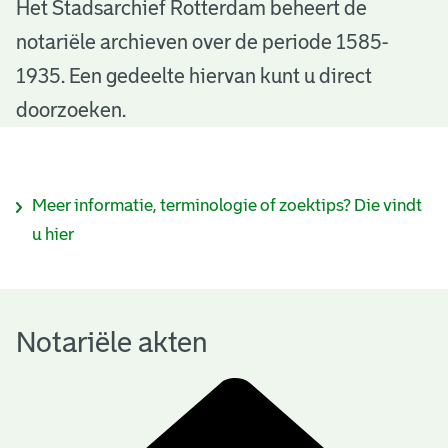
N
Het Stadsarchief Rotterdam beheert de
notariële archieven over de periode 1585-
o
1935. Een gedeelte hiervan kunt u direct
t
doorzoeken.
a
r
I
Meer informatie, terminologie of zoektips? Die vindt
i
n
u hier
ë
f
l
o
e
Notariële akten
r
a
m
k
a