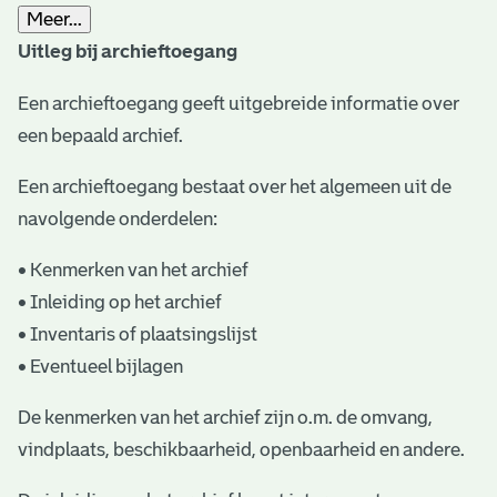
Meer...
t
Uitleg bij archieftoegang
a
Een archieftoegang geeft uitgebreide informatie over
r
een bepaald archief.
i
ë
Een archieftoegang bestaat over het algemeen uit de
navolgende onderdelen:
l
e
• Kenmerken van het archief
• Inleiding op het archief
a
• Inventaris of plaatsingslijst
r
• Eventueel bijlagen
c
De kenmerken van het archief zijn o.m. de omvang,
h
vindplaats, beschikbaarheid, openbaarheid en andere.
i