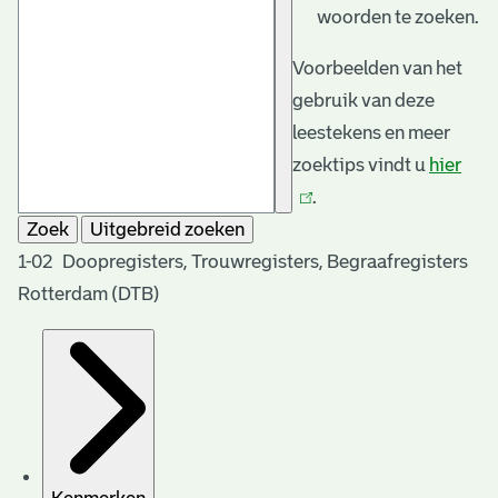
woorden te zoeken.
Voorbeelden van het
gebruik van deze
leestekens en meer
zoektips vindt u
hier
(link
.
is
Zoek
Uitgebreid zoeken
exte
1-02 Doopregisters, Trouwregisters, Begraafregisters
Rotterdam (DTB)