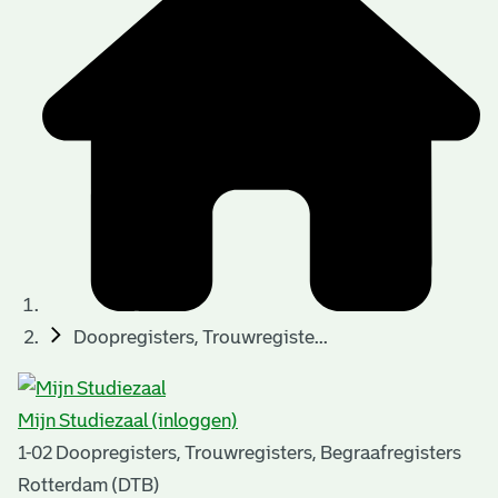
t
t
i
e
e
n
p
a
g
i
n
a
Doopregisters, Trouwregiste...
'
s
Mijn Studiezaal (inloggen)
n
1-02 Doopregisters, Trouwregisters, Begraafregisters
o
Rotterdam (DTB)