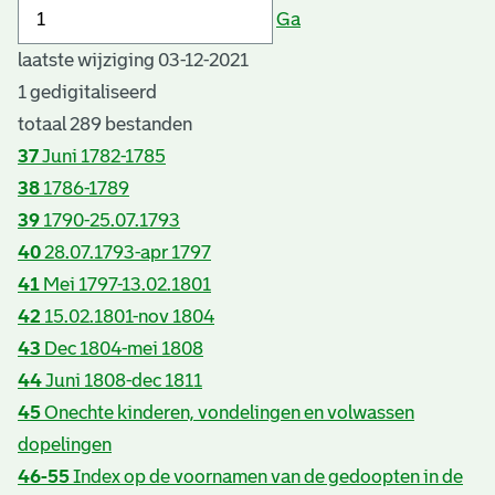
Ga
laatste wijziging 03-12-2021
1 gedigitaliseerd
totaal 289 bestanden
37
Juni 1782-1785
38
1786-1789
39
1790-25.07.1793
40
28.07.1793-apr 1797
41
Mei 1797-13.02.1801
42
15.02.1801-nov 1804
43
Dec 1804-mei 1808
44
Juni 1808-dec 1811
45
Onechte kinderen, vondelingen en volwassen
dopelingen
46-55
Index op de voornamen van de gedoopten in de