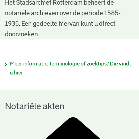
N
Het Stadsarchief Rotterdam beheert de
notariële archieven over de periode 1585-
o
1935. Een gedeelte hiervan kunt u direct
t
doorzoeken.
a
r
I
Meer informatie, terminologie of zoektips? Die vindt
i
n
u hier
ë
f
l
o
e
Notariële akten
r
a
m
k
a