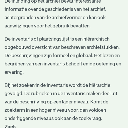
De inleiding op het archief bevat interessante
e
informatie over de geschiedenis van het archief,
v
achtergronden van de archiefvormer en kan ook
e
aanwijzingen voor het gebruik bevatten.
n
De inventaris of plaatsingslijst is een hiërarchisch
opgebouwd overzicht van beschreven archiefstukken.
De beschrijvingen zijn formeel en globaal. Het lezen en
begrijpen van een inventaris behoeft enige oefening en
ervaring.
Bij het zoeken in de inventaris wordt de hiërarchie
gevolgd. De rubrieken in de inventaris maken deel uit
van de beschrijving op een lager niveau. Komt de
zoekterm in een hoger niveau voor, dan voldoen
onderliggende niveaus ook aan de zoekvraag.
Zoek