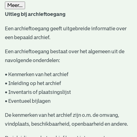
Meer...
t
Uitleg bij archieftoegang
a
Een archieftoegang geeft uitgebreide informatie over
r
een bepaald archief.
i
ë
Een archieftoegang bestaat over het algemeen uit de
navolgende onderdelen:
l
e
• Kenmerken van het archief
• Inleiding op het archief
a
• Inventaris of plaatsingslijst
r
• Eventueel bijlagen
c
De kenmerken van het archief zijn o.m. de omvang,
h
vindplaats, beschikbaarheid, openbaarheid en andere.
i