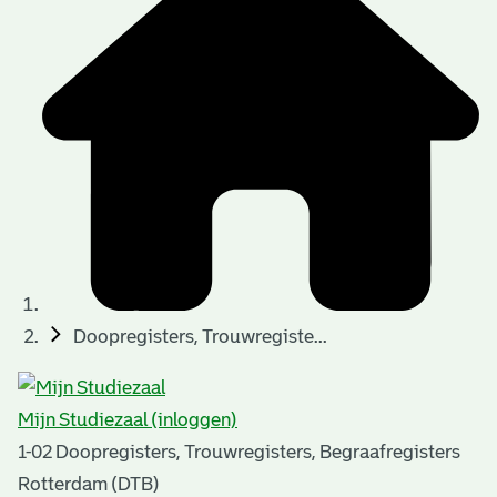
t
t
i
e
e
n
p
a
g
i
n
a
Doopregisters, Trouwregiste...
'
s
Mijn Studiezaal (inloggen)
n
1-02 Doopregisters, Trouwregisters, Begraafregisters
o
Rotterdam (DTB)