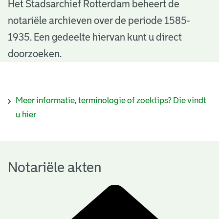
N
Het Stadsarchief Rotterdam beheert de
notariële archieven over de periode 1585-
o
1935. Een gedeelte hiervan kunt u direct
t
doorzoeken.
a
r
I
Meer informatie, terminologie of zoektips? Die vindt
i
n
u hier
ë
f
l
o
e
Notariële akten
r
a
m
k
a