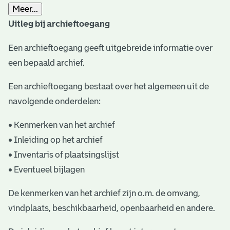
Meer...
t
Uitleg bij archieftoegang
a
Een archieftoegang geeft uitgebreide informatie over
r
een bepaald archief.
i
ë
Een archieftoegang bestaat over het algemeen uit de
navolgende onderdelen:
l
e
• Kenmerken van het archief
• Inleiding op het archief
a
• Inventaris of plaatsingslijst
r
• Eventueel bijlagen
c
De kenmerken van het archief zijn o.m. de omvang,
h
vindplaats, beschikbaarheid, openbaarheid en andere.
i