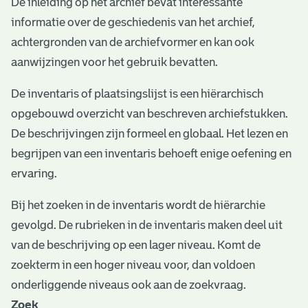
De inleiding op het archief bevat interessante
e
informatie over de geschiedenis van het archief,
v
achtergronden van de archiefvormer en kan ook
e
aanwijzingen voor het gebruik bevatten.
n
De inventaris of plaatsingslijst is een hiërarchisch
opgebouwd overzicht van beschreven archiefstukken.
De beschrijvingen zijn formeel en globaal. Het lezen en
begrijpen van een inventaris behoeft enige oefening en
ervaring.
Bij het zoeken in de inventaris wordt de hiërarchie
gevolgd. De rubrieken in de inventaris maken deel uit
van de beschrijving op een lager niveau. Komt de
zoekterm in een hoger niveau voor, dan voldoen
onderliggende niveaus ook aan de zoekvraag.
Zoek