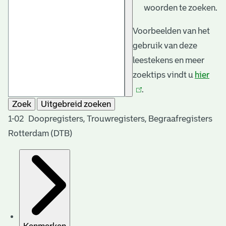
woorden te zoeken.
Voorbeelden van het
gebruik van deze
leestekens en meer
zoektips vindt u
hier
(link
.
is
Zoek
Uitgebreid zoeken
exte
1-02 Doopregisters, Trouwregisters, Begraafregisters
Rotterdam (DTB)