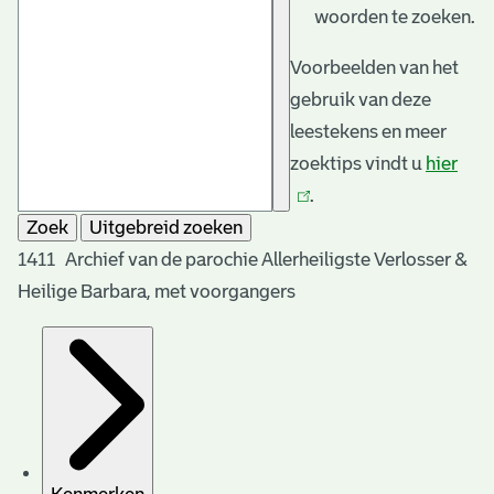
woorden te zoeken.
Voorbeelden van het
gebruik van deze
leestekens en meer
zoektips vindt u
hier
(link
.
is
Zoek
Uitgebreid zoeken
exte
1411 Archief van de parochie Allerheiligste Verlosser &
Heilige Barbara, met voorgangers