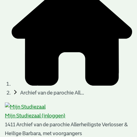
t
t
i
e
e
n
p
a
g
i
n
a
Archief van de parochie All...
'
s
Mijn Studiezaal (inloggen)
n
1411 Archief van de parochie Allerheiligste Verlosser &
o
Heilige Barbara, met voorgangers