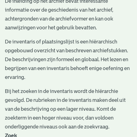
De inleiding op het archief bevat interessante
e
informatie over de geschiedenis van het archief,
v
achtergronden van de archiefvormer en kan ook
e
aanwijzingen voor het gebruik bevatten.
n
De inventaris of plaatsingslijst is een hiërarchisch
opgebouwd overzicht van beschreven archiefstukken.
De beschrijvingen zijn formeel en globaal. Het lezen en
begrijpen van een inventaris behoeft enige oefening en
ervaring.
Bij het zoeken in de inventaris wordt de hiërarchie
gevolgd. De rubrieken in de inventaris maken deel uit
van de beschrijving op een lager niveau. Komt de
zoekterm in een hoger niveau voor, dan voldoen
onderliggende niveaus ook aan de zoekvraag.
Zoek