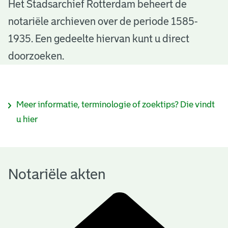
N
Het Stadsarchief Rotterdam beheert de
notariële archieven over de periode 1585-
o
1935. Een gedeelte hiervan kunt u direct
t
doorzoeken.
a
r
I
Meer informatie, terminologie of zoektips? Die vindt
i
n
u hier
ë
f
l
o
e
Notariële akten
r
a
m
k
a