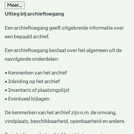
Meer...
t
Uitleg bij archieftoegang
a
Een archieftoegang geeft uitgebreide informatie over
r
een bepaald archief.
i
ë
Een archieftoegang bestaat over het algemeen uit de
navolgende onderdelen:
l
e
• Kenmerken van het archief
• Inleiding op het archief
a
• Inventaris of plaatsingslijst
r
• Eventueel bijlagen
c
De kenmerken van het archief zijn o.m. de omvang,
h
vindplaats, beschikbaarheid, openbaarheid en andere.
i